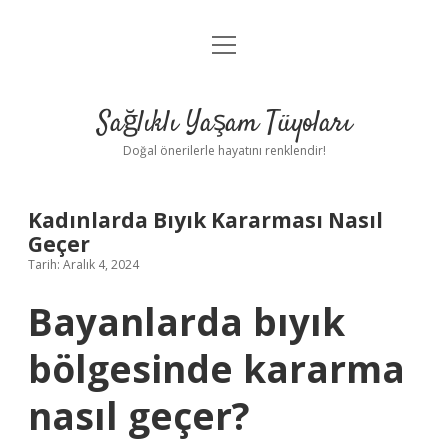
menüyü
Anasayfa
aç
Gizlilik Politikası
Sağlıklı Yaşam Tüyoları
Yasal Uyarı
Doğal önerilerle hayatını renklendir!
Hakkımızda
Kadınlarda Bıyık Kararması Nasıl
Geçer
Tarih: Aralık 4, 2024
Bayanlarda bıyık
bölgesinde kararma
nasıl geçer?