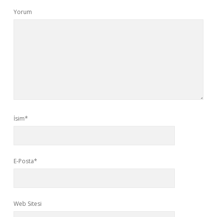
Yorum
İsim*
E-Posta*
Web Sitesi