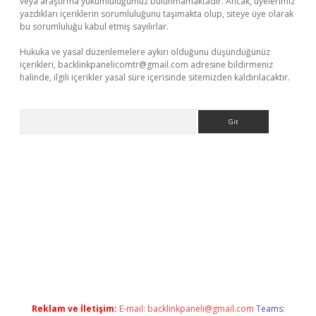
veya araştırma yükümlülüğümüz bulunmamaktadır. Ancak, üyelerimiz
yazdıkları içeriklerin sorumluluğunu taşımakta olup, siteye üye olarak
bu sorumluluğu kabul etmiş sayılırlar.
Hukuka ve yasal düzenlemelere aykırı olduğunu düşündüğünüz
içerikleri,
backlinkpanelicomtr@gmail.com
adresine bildirmeniz
halinde, ilgili içerikler yasal süre içerisinde sitemizden kaldırılacaktır.
Arama
 giriş
Reklam ve İletişim:
E-mail:
backlinkpaneli@gmail.com
Teams: