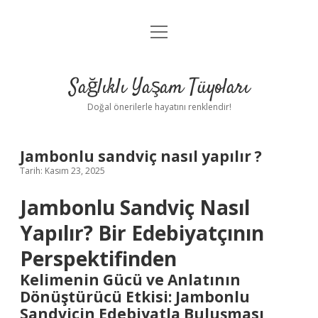
menüyü
Anasayfa
aç
Gizlilik Politikası
Sağlıklı Yaşam Tüyoları
Yasal Uyarı
Doğal önerilerle hayatını renklendir!
Hakkımızda
Jambonlu sandviç nasıl yapılır ?
Tarih: Kasım 23, 2025
Jambonlu Sandviç Nasıl
Yapılır? Bir Edebiyatçının
Perspektifinden
Kelimenin Gücü ve Anlatının
Dönüştürücü Etkisi: Jambonlu
Sandviçin Edebiyatla Buluşması