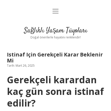
menüyü
Anasayfa
aç
Gizlilik Politikası
Sağlıklı Yaşam Tüyoları
Yasal Uyarı
Doğal önerilerle hayatını renklendir!
Hakkımızda
Istinaf Için Gerekçeli Karar Beklenir
Mi
Tarih: Mart 26, 2025
Gerekçeli karardan
kaç gün sonra istinaf
edilir?