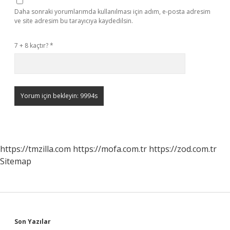
Daha sonraki yorumlarımda kullanılması için adım, e-posta adresim
ve site adresim bu tarayıcıya kaydedilsin.
7 + 8 kaçtır?
*
https://tmzilla.com
https://mofa.com.tr
https://zod.com.tr
Sitemap
Sidebar
Son Yazılar