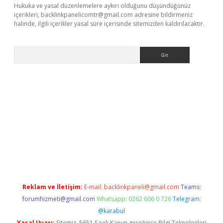
Hukuka ve yasal düzenlemelere aykırı olduğunu düşündüğünüz
içerikleri,
backlinkpanelicomtr@gmail.com
adresine bildirmeniz
halinde, ilgili içerikler yasal süre içerisinde sitemizden kaldırılacaktır.
Arama
vdcasino giriş
Reklam ve İletişim:
E-mail:
backlinkpaneli@gmail.com
Teams:
forumhizmeti@gmail.com
Whatsapp: 0262 606 0 726
Telegram:
@karabul
Yasal Uyarı:
Sitemiz, 5651 Sayılı Kanun gereğince Bilgi Teknolojileri