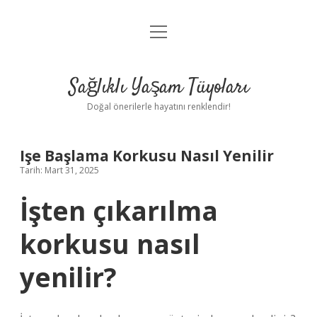
menüyü
Anasayfa
aç
Gizlilik Politikası
Sağlıklı Yaşam Tüyoları
Yasal Uyarı
Doğal önerilerle hayatını renklendir!
Hakkımızda
Işe Başlama Korkusu Nasıl Yenilir
Tarih: Mart 31, 2025
İşten çıkarılma
korkusu nasıl
yenilir?