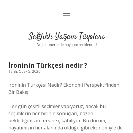
menüyü
Anasayfa
aç
Gizlilik Politikası
Sağlıklı Yaşam Tüyoları
Yasal Uyarı
Doğal önerilerle hayatını renklendir!
Hakkımızda
İroninin Türkçesi nedir ?
Tarih: Ocak 5, 2026
İroninin Türkçesi Nedir? Ekonomi Perspektifinden
Bir Bakış
Her gün çeşitli seçimler yapıyoruz, ancak bu
seçimlerin her birinin sonuçları, bazen
beklediğimizin tersine çıkabiliyor. Bu durum,
hayatımızın her alanında olduğu gibi ekonomiyle de