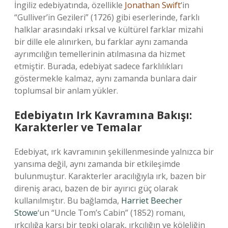
İngiliz edebiyatında, özellikle
Jonathan Swift
‘in
“Gulliver’in Gezileri” (1726) gibi eserlerinde, farklı
halklar arasındaki ırksal ve kültürel farklar mizahi
bir dille ele alınırken, bu farklar aynı zamanda
ayrımcılığın temellerinin atılmasına da hizmet
etmiştir. Burada, edebiyat sadece farklılıkları
göstermekle kalmaz, aynı zamanda bunlara dair
toplumsal bir anlam yükler.
Edebiyatın Irk Kavramına Bakışı:
Karakterler ve Temalar
Edebiyat, ırk kavramının şekillenmesinde yalnızca bir
yansıma değil, aynı zamanda bir etkileşimde
bulunmuştur. Karakterler aracılığıyla ırk, bazen bir
direniş aracı, bazen de bir ayırıcı güç olarak
kullanılmıştır. Bu bağlamda,
Harriet Beecher
Stowe
‘un “Uncle Tom’s Cabin” (1852) romanı,
ırkçılığa karşı bir tepki olarak, ırkçılığın ve köleliğin