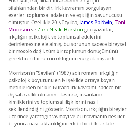
Edebiyat, ırkçılıkla mücadelenin en güçlü
silahlarından biridir. Irk kavramını sorgulayan
eserler, toplumsal adaletin ve eşitliğin savunucusu
olmuştur. Özellikle 20. yüzyılda,
James Baldwin
,
Toni
Morrison
ve
Zora Neale Hurston
gibi yazarlar,
ırkçılığın psikolojik ve toplumsal etkilerini
derinlemesine ele almış, bu sorunun sadece bireysel
bir mesele değil, tüm bir toplumun dönüşümünü
gerektiren bir sorun olduğunu vurgulamışlardır.
Morrison’ın “Sevilen” (1987) adlı romanı, ırkçılığın
psikolojik boyutunu en iyi şekilde ortaya koyan
metinlerden biridir. Burada ırk kavramı, sadece bir
dışsal özellik olmanın ötesinde, insanların
kimliklerini ve toplumsal ilişkilerini nasıl
şekillendirdiğini gösterir. Morrison, ırkçılığın bireyler
üzerinde yarattığı travmayı ve bu travmanın nesiller
boyunca nasıl aktarıldığını edebi bir dille anlatır.