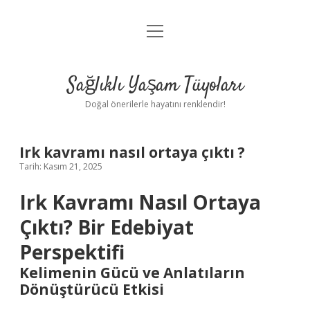
menüyü
Anasayfa
aç
Gizlilik Politikası
Sağlıklı Yaşam Tüyoları
Yasal Uyarı
Doğal önerilerle hayatını renklendir!
Hakkımızda
Irk kavramı nasıl ortaya çıktı ?
Tarih: Kasım 21, 2025
Irk Kavramı Nasıl Ortaya
Çıktı? Bir Edebiyat
Perspektifi
Kelimenin Gücü ve Anlatıların
Dönüştürücü Etkisi