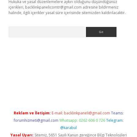
Hukuka ve yasal düzenlemelere aykırı olduğunu düşündüğünüz
içerikleri,
backlinkpanelicomtr@gmail.com
adresine bildirmeniz
halinde, ilgili içerikler yasal süre içerisinde sitemizden kaldırılacaktır.
Arama
 giriş
Reklam ve İletişim:
E-mail:
backlinkpaneli@gmail.com
Teams:
forumhizmeti@gmail.com
Whatsapp: 0262 606 0 726
Telegram:
@karabul
Yasal Uyarı:
Sitemiz, 5651 Sayılı Kanun gereğince Bilgi Teknolojileri