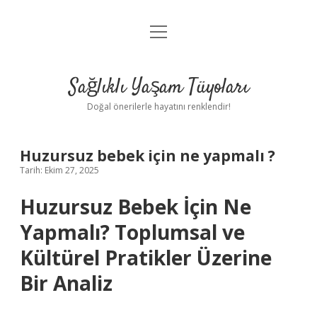
menüyü
Anasayfa
aç
Gizlilik Politikası
Sağlıklı Yaşam Tüyoları
Yasal Uyarı
Doğal önerilerle hayatını renklendir!
Hakkımızda
Huzursuz bebek için ne yapmalı ?
Tarih: Ekim 27, 2025
Huzursuz Bebek İçin Ne
Yapmalı? Toplumsal ve
Kültürel Pratikler Üzerine
Bir Analiz