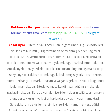
vdcasino giriş
Reklam ve İletişim:
E-mail:
backlinkpaneli@gmail.com
Teams:
forumhizmeti@gmail.com
Whatsapp: 0262 606 0 726
Telegram:
@karabul
Yasal Uyarı:
Sitemiz, 5651 Sayılı Kanun gereğince Bilgi Teknolojileri
ve İletişim Kurumu (BTK) tarafından onaylanmış bir Yer Sağlayıcı
olarak hizmet vermektedir. Bu nedenle, sitedeki içerikleri proaktif
olarak denetleme veya araştırma yükümlülüğümüz bulunmamaktadır.
Ancak, üyelerimiz yazdıkları içeriklerin sorumluluğunu taşımakta olup,
siteye üye olarak bu sorumluluğu kabul etmiş sayılırlar. Bu internet
sitesi, herhangi bir marka, kurum veya şahıs şirketi ile hiçbir bağlantısı
bulunmamaktadır. Sitede yalnızca kendi hazırladığımız makaleler
paylaşılmaktadır. Burada yer alan içerikler haber niteliği taşımamakta
olup, gerçek kurum ve kişiler hakkında paylaşım yapılmamaktadır.
Gerçek kurum ve kişiler ile isim benzerlikleri tamamen tesadüfidir.
Sitemiz, kar amacı gütmeyen ve tamamen ücretsiz bir bilgi paylaşım