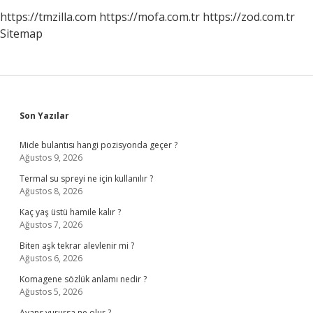
https://tmzilla.com
https://mofa.com.tr
https://zod.com.tr
Sitemap
Sidebar
Son Yazılar
Mide bulantısı hangi pozisyonda geçer ?
Ağustos 9, 2026
Termal su spreyi ne için kullanılır ?
Ağustos 8, 2026
Kaç yaş üstü hamile kalır ?
Ağustos 7, 2026
Biten aşk tekrar alevlenir mi ?
Ağustos 6, 2026
Komagene sözlük anlamı nedir ?
Ağustos 5, 2026
Avans vurursa ne olur ?