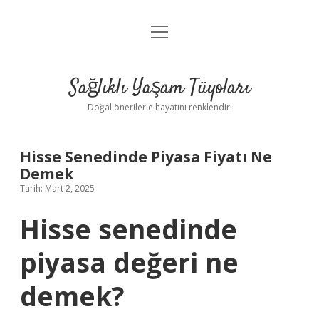
menüyü
Anasayfa
aç
Gizlilik Politikası
Sağlıklı Yaşam Tüyoları
Yasal Uyarı
Doğal önerilerle hayatını renklendir!
Hakkımızda
Hisse Senedinde Piyasa Fiyatı Ne
Demek
Tarih: Mart 2, 2025
Hisse senedinde
piyasa değeri ne
demek?