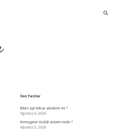
ı
Sidebar
Son Yazılar
vdcasino giri
Biten aşk tekrar alevlenir mi ?
Ağustos 6, 2026
Komagene sözlük anlamı nedir ?
Ağustos 5, 2026