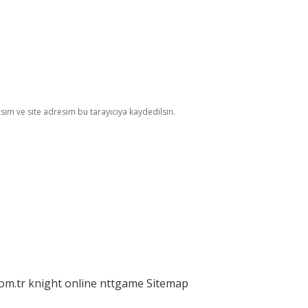
im ve site adresim bu tarayıcıya kaydedilsin.
com.tr
knight online
nttgame
Sitemap