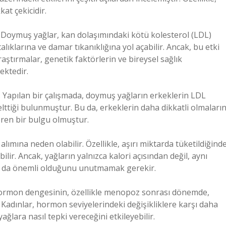
kat çekicidir.
 Doymuş yağlar, kan dolaşımındaki kötü kolesterol (LDL)
talıklarına ve damar tıkanıklığına yol açabilir. Ancak, bu etki
raştırmalar, genetik faktörlerin ve bireysel sağlık
ektedir.
ir. Yapılan bir çalışmada, doymuş yağların erkeklerin LDL
kselttiği bulunmuştur. Bu da, erkeklerin daha dikkatli olmaların
eren bir bulgu olmuştur.
lımına neden olabilir. Özellikle, aşırı miktarda tüketildiğinde
lir. Ancak, yağların yalnızca kalori açısından değil, aynı
n da önemli olduğunu unutmamak gerekir.
 hormon dengesinin, özellikle menopoz sonrası dönemde,
 Kadınlar, hormon seviyelerindeki değişikliklere karşı daha
ğlara nasıl tepki vereceğini etkileyebilir.