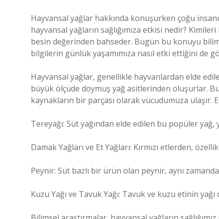
Hayvansal yağlar hakkında konuşurken çoğu insanın 
hayvansal yağların sağlığımıza etkisi nedir? Kimileri
besin değerinden bahseder. Bugün bu konuyu bilimse
bilgilerin günlük yaşamımıza nasıl etki ettiğini de
Hayvansal yağlar, genellikle hayvanlardan elde edile
büyük ölçüde doymuş yağ asitlerinden oluşurlar. Bu 
kaynakların bir parçası olarak vücudumuza ulaşır. 
Tereyağı: Süt yağından elde edilen bu popüler yağ, y
Damak Yağları ve Et Yağları: Kırmızı etlerden, özellik
Peynir: Süt bazlı bir ürün olan peynir, aynı zamand
Kuzu Yağı ve Tavuk Yağı: Tavuk ve kuzu etinin yağı 
Bilimsel araştırmalar, hayvansal yağların sağlığımız üz