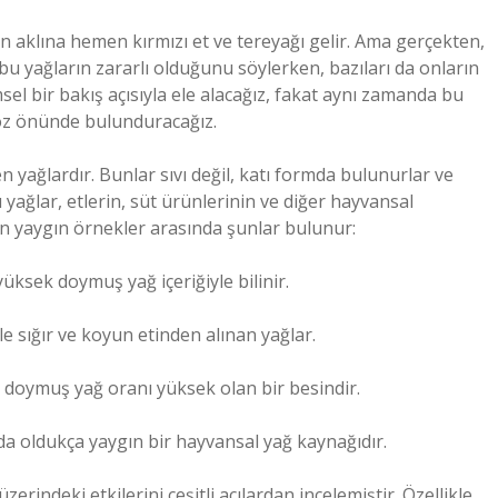
aklına hemen kırmızı et ve tereyağı gelir. Ama gerçekten,
 bu yağların zararlı olduğunu söylerken, bazıları da onların
l bir bakış açısıyla ele alacağız, fakat aynı zamanda bu
 göz önünde bulunduracağız.
n yağlardır. Bunlar sıvı değil, katı formda bulunurlar ve
yağlar, etlerin, süt ürünlerinin ve diğer hayvansal
En yaygın örnekler arasında şunlar bulunur:
üksek doymuş yağ içeriğiyle bilinir.
le sığır ve koyun etinden alınan yağlar.
a doymuş yağ oranı yüksek olan bir besindir.
da oldukça yaygın bir hayvansal yağ kaynağıdır.
erindeki etkilerini çeşitli açılardan incelemiştir. Özellikle,