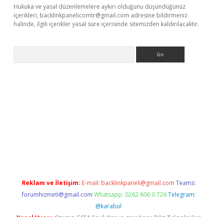
Hukuka ve yasal düzenlemelere aykırı olduğunu düşündüğünüz
içerikleri,
backlinkpanelicomtr@gmail.com
adresine bildirmeniz
halinde, ilgili içerikler yasal süre içerisinde sitemizden kaldırılacaktır.
Arama
o giriş
Reklam ve İletişim:
E-mail:
backlinkpaneli@gmail.com
Teams:
forumhizmeti@gmail.com
Whatsapp: 0262 606 0 726
Telegram:
@karabul