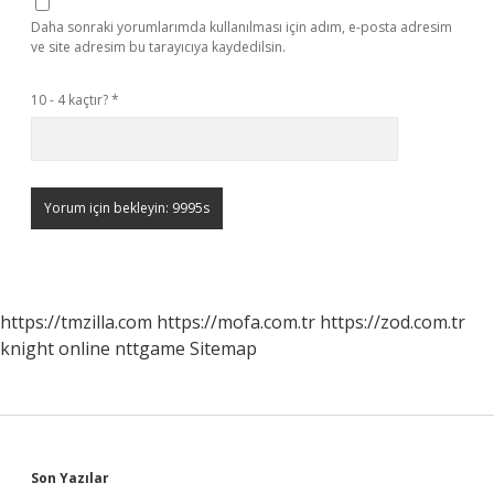
Daha sonraki yorumlarımda kullanılması için adım, e-posta adresim
ve site adresim bu tarayıcıya kaydedilsin.
10 - 4 kaçtır?
*
https://tmzilla.com
https://mofa.com.tr
https://zod.com.tr
knight online
nttgame
Sitemap
Sidebar
Son Yazılar