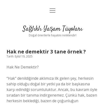
menüyü
Anasayfa
aç
Gizlilik Politikası
Sağlıklı Yaşam Tüyoları
Yasal Uyarı
Doğal önerilerle hayatını renklendir!
Hakkımızda
Hak ne demektir 3 tane örnek ?
Tarih: Eylül 19, 2025
Hak Ne Demektir?
“Hak” denildiğinde aklımıza ilk gelen şey, herkesin
sahip olduğu doğal bir yetki ya da bir başkasına
karşı edindiği sorumluluktur. Ancak, bu kavram öyle
sıradan bir tanıma indirgenemez. Çünkü hak, bazen
herkesin beklediği, bazen de çoğunluğun