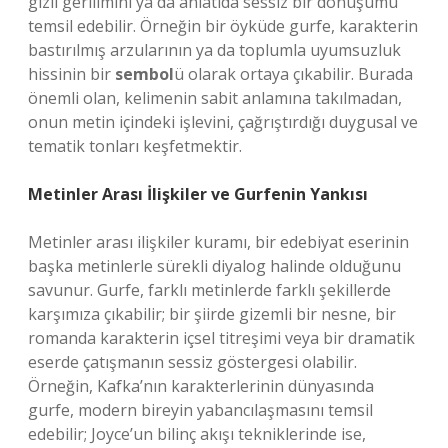
gizli gerilimini ya da anlatıda sessiz bir dönüşümü
temsil edebilir. Örneğin bir öyküde gurfe, karakterin
bastırılmış arzularının ya da toplumla uyumsuzluk
hissinin bir
sembol
ü olarak ortaya çıkabilir. Burada
önemli olan, kelimenin sabit anlamına takılmadan,
onun metin içindeki işlevini, çağrıştırdığı duygusal ve
tematik tonları keşfetmektir.
Metinler Arası İlişkiler ve Gurfenin Yankısı
Metinler arası ilişkiler kuramı, bir edebiyat eserinin
başka metinlerle sürekli diyalog halinde olduğunu
savunur. Gurfe, farklı metinlerde farklı şekillerde
karşımıza çıkabilir; bir şiirde gizemli bir nesne, bir
romanda karakterin içsel titreşimi veya bir dramatik
eserde çatışmanın sessiz göstergesi olabilir.
Örneğin, Kafka’nın karakterlerinin dünyasında
gurfe, modern bireyin yabancılaşmasını temsil
edebilir; Joyce’un bilinç akışı tekniklerinde ise,