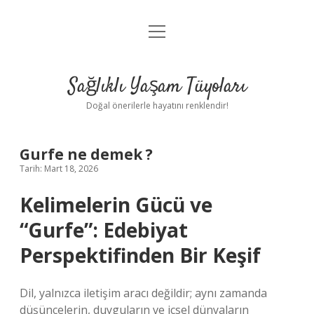
menüyü
Anasayfa
aç
Gizlilik Politikası
Sağlıklı Yaşam Tüyoları
Yasal Uyarı
Doğal önerilerle hayatını renklendir!
Hakkımızda
Gurfe ne demek ?
Tarih: Mart 18, 2026
Kelimelerin Gücü ve
“Gurfe”: Edebiyat
Perspektifinden Bir Keşif
Dil, yalnızca iletişim aracı değildir; aynı zamanda
düşüncelerin, duyguların ve içsel dünyaların