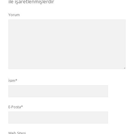
ile işaretlenmişlerdir
Yorum
İsim*
E-Posta*
Web Sitesi