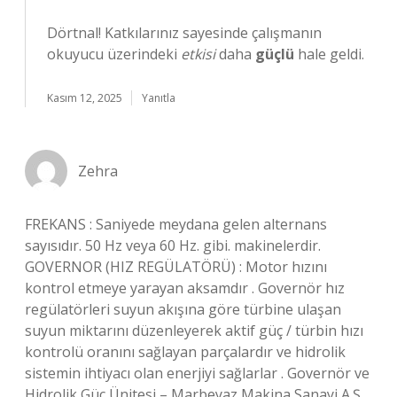
Dörtnal! Katkılarınız sayesinde çalışmanın
okuyucu üzerindeki
etkisi
daha
güçlü
hale geldi.
Kasım 12, 2025
Yanıtla
Zehra
FREKANS : Saniyede meydana gelen alternans
sayısıdır. 50 Hz veya 60 Hz. gibi. makinelerdir.
GOVERNOR (HIZ REGÜLATÖRÜ) : Motor hızını
kontrol etmeye yarayan aksamdır . Governör hız
regülatörleri suyun akışına göre türbine ulaşan
suyun miktarını düzenleyerek aktif güç / türbin hızı
kontrolü oranını sağlayan parçalardır ve hidrolik
sistemin ihtiyacı olan enerjiyi sağlarlar . Governör ve
Hidrolik Güç Ünitesi – Marbeyaz Makina Sanayi A.Ş.