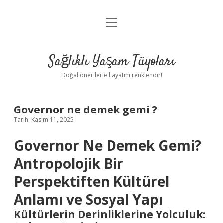
menüyü
Anasayfa
aç
Gizlilik Politikası
Sağlıklı Yaşam Tüyoları
Yasal Uyarı
Doğal önerilerle hayatını renklendir!
Hakkımızda
Governor ne demek gemi ?
Tarih: Kasım 11, 2025
Governor Ne Demek Gemi?
Antropolojik Bir
Perspektiften Kültürel
Anlamı ve Sosyal Yapı
Kültürlerin Derinliklerine Yolculuk: