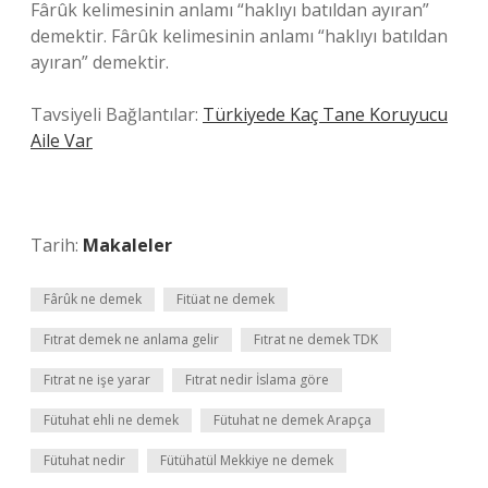
Fârûk kelimesinin anlamı “haklıyı batıldan ayıran”
demektir. Fârûk kelimesinin anlamı “haklıyı batıldan
ayıran” demektir.
Tavsiyeli Bağlantılar:
Türkiyede Kaç Tane Koruyucu
Aile Var
Tarih:
Makaleler
Fârûk ne demek
Fitüat ne demek
Fıtrat demek ne anlama gelir
Fıtrat ne demek TDK
Fıtrat ne işe yarar
Fıtrat nedir İslama göre
Fütuhat ehli ne demek
Fütuhat ne demek Arapça
Fütuhat nedir
Fütühatül Mekkiye ne demek