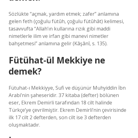
Sözlükte “açmak, yardım etmek; zafer” anlamına
gelen feth (çoğulu fütûh, çoğulu fütûhât) kelimesi,
tasavvufta “Allah’ın kullarına rızık gibi maddi
nimetlerle ilim ve irfan gibi manevi nimetler
bahşetmesi” anlamına gelir (Kâşânî, s. 135).
Fütühat-ül Mekkiye ne
demek?
Fütuhat-ı Mekkiyye, Sufi ve düşünür Muhyiddin İbn
Arabi’nin şaheseridir. 37 kitaba (defter) bölünen
eser, Ekrem Demirli tarafından 18 cilt halinde
Türkçe’ye çevrilmiştir. Ekrem Demirli’nin çevirisinde
ilk 17 cilt 2 defterden, son cilt ise 3 defterden
oluşmaktadır.