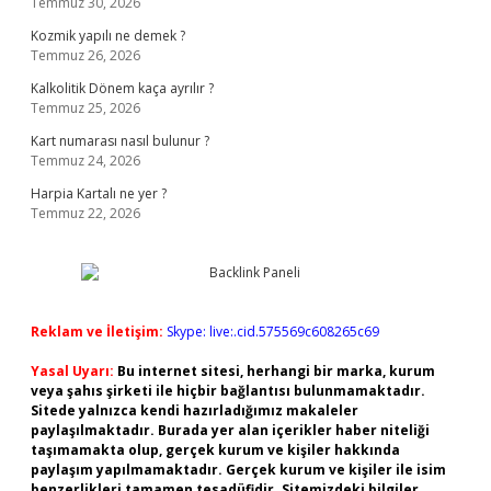
Temmuz 30, 2026
Kozmik yapılı ne demek ?
Temmuz 26, 2026
Kalkolitik Dönem kaça ayrılır ?
Temmuz 25, 2026
Kart numarası nasıl bulunur ?
Temmuz 24, 2026
Harpia Kartalı ne yer ?
Temmuz 22, 2026
Reklam ve İletişim:
Skype: live:.cid.575569c608265c69
Yasal Uyarı:
Bu internet sitesi, herhangi bir marka, kurum
veya şahıs şirketi ile hiçbir bağlantısı bulunmamaktadır.
Sitede yalnızca kendi hazırladığımız makaleler
paylaşılmaktadır. Burada yer alan içerikler haber niteliği
taşımamakta olup, gerçek kurum ve kişiler hakkında
paylaşım yapılmamaktadır. Gerçek kurum ve kişiler ile isim
benzerlikleri tamamen tesadüfidir. Sitemizdeki bilgiler