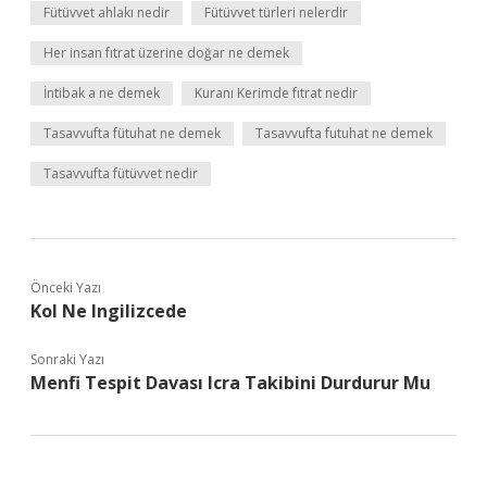
Fütüvvet ahlakı nedir
Fütüvvet türleri nelerdir
Her insan fıtrat üzerine doğar ne demek
İntibak a ne demek
Kuranı Kerimde fıtrat nedir
Tasavvufta fütuhat ne demek
Tasavvufta futuhat ne demek
Tasavvufta fütüvvet nedir
Önceki Yazı
Kol Ne Ingilizcede
Sonraki Yazı
Menfi Tespit Davası Icra Takibini Durdurur Mu