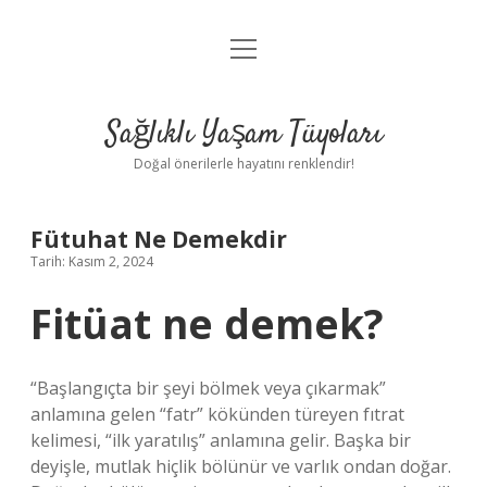
menüyü
Anasayfa
aç
Gizlilik Politikası
Sağlıklı Yaşam Tüyoları
Yasal Uyarı
Doğal önerilerle hayatını renklendir!
Hakkımızda
Fütuhat Ne Demekdir
Tarih: Kasım 2, 2024
Fitüat ne demek?
“Başlangıçta bir şeyi bölmek veya çıkarmak”
anlamına gelen “fatr” kökünden türeyen fıtrat
kelimesi, “ilk yaratılış” anlamına gelir. Başka bir
deyişle, mutlak hiçlik bölünür ve varlık ondan doğar.