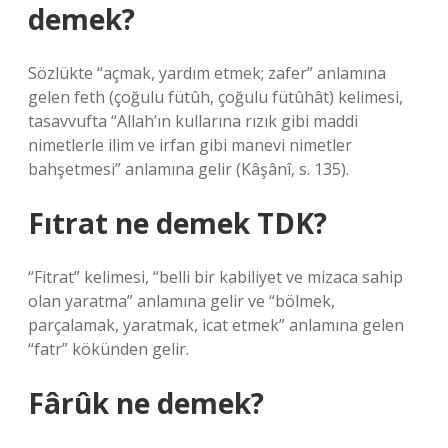
demek?
Sözlükte “açmak, yardım etmek; zafer” anlamına
gelen feth (çoğulu fütûh, çoğulu fütûhât) kelimesi,
tasavvufta “Allah’ın kullarına rızık gibi maddi
nimetlerle ilim ve irfan gibi manevi nimetler
bahşetmesi” anlamına gelir (Kâşânî, s. 135).
Fıtrat ne demek TDK?
“Fitrat” kelimesi, “belli bir kabiliyet ve mizaca sahip
olan yaratma” anlamına gelir ve “bölmek,
parçalamak, yaratmak, icat etmek” anlamına gelen
“fatr” kökünden gelir.
Fârûk ne demek?