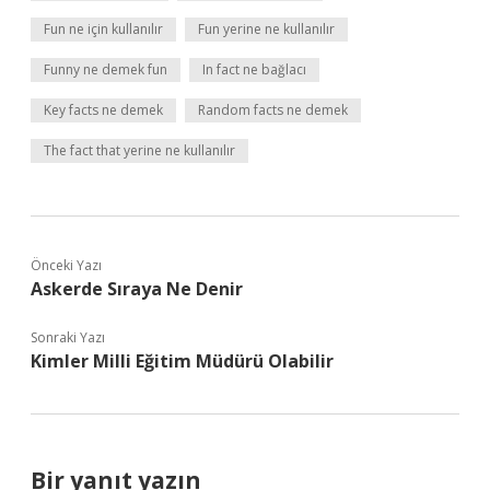
Fun ne için kullanılır
Fun yerine ne kullanılır
Funny ne demek fun
In fact ne bağlacı
Key facts ne demek
Random facts ne demek
The fact that yerine ne kullanılır
Önceki Yazı
Askerde Sıraya Ne Denir
Sonraki Yazı
Kimler Milli Eğitim Müdürü Olabilir
Bir yanıt yazın