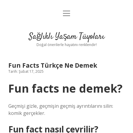
menüyü
Anasayfa
aç
Gizlilik Politikası
Sağlıklı Yaşam Tüyoları
Yasal Uyarı
Doğal önerilerle hayatını renklendir!
Hakkımızda
Fun Facts Türkçe Ne Demek
Tarih: Şubat 17, 2025
Fun facts ne demek?
Geçmişi gizle, geçmişin geçmiş ayrıntılarını silin:
komik gerçekler.
Fun fact nasıl çevrilir?