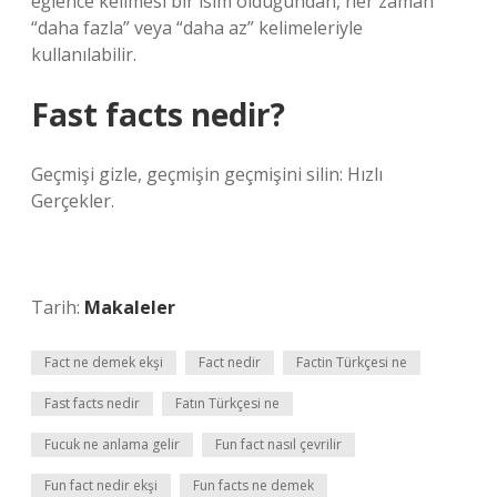
eğlence kelimesi bir isim olduğundan, her zaman
“daha fazla” veya “daha az” kelimeleriyle
kullanılabilir.
Fast facts nedir?
Geçmişi gizle, geçmişin geçmişini silin: Hızlı
Gerçekler.
Tarih:
Makaleler
Fact ne demek ekşi
Fact nedir
Factin Türkçesi ne
Fast facts nedir
Fatın Türkçesi ne
Fucuk ne anlama gelir
Fun fact nasıl çevrilir
Fun fact nedir ekşi
Fun facts ne demek