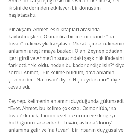
Ahmet’in karşılaştığı eski bir Osmanlı kelimesi, her
ikisini de derinden etkileyen bir dönüşüm
başlatacaktı.
Bir akşam, Ahmet, eski kitapları arasında
kaybolmuşken, Osmanlıca bir metnin içinde “na
tuvan” kelimesiyle karşılaştı. Merak içinde kelimenin
anlamını araştırmaya başladı. O an, Zeynep odadan
içeri girdi ve Ahmet’in suratındaki şaşkınlık ifadesini
fark etti. “Ne oldu, neden bu kadar endişelisin?” diye
sordu. Ahmet, “Bir kelime buldum, ama anlamını
çözemedim. ‘Na tuvan’ diyor. Hiç duydun mu?” diye
cevapladı.
Zeynep, kelimenin anlamını duyduğunda gülümsedi.
“Evet, Ahmet, bu kelime çok özel. Osmanlı’da, ‘na
tuvan’ demek, birinin içsel huzurunu ve dengeyi
bulduğunu ifade ederdi. Tuvân, aslında ‘dönüş’
anlamına gelir ve ‘na tuvan’, bir insanın duygusal ve