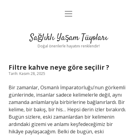
menüyü
Anasayfa
aç
Gizlilik Politikası
Sağlıklı Yaşam Tüyoları
Yasal Uyarı
Doğal önerilerle hayatını renklendir!
Hakkımızda
Filtre kahve neye göre seçilir ?
Tarih: Kasım 28, 2025
Bir zamanlar, Osmanlı İmparatorluğu’nun görkemli
günlerinde, insanlar sadece kelimelerle değil, aynı
zamanda anlamlarıyla birbirlerine bağlanırlardı. Bir
kelime, bir bakış, bir his… Hepsi derin izler bırakırdı.
Bugün sizlere, eski zamanlardan bir kelimenin
ardındaki gizemi ve anlamı keşfedeceğimiz bir
hikâye paylaşacağım. Belki de bugün, eski