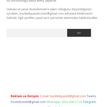
bu sorumluluğu kabul etmiş sayılırlar.
Hukuka ve yasal düzenlemelere aykırı olduğunu düşündüğünüz
içerikleri,
backlinkpanelicomtr@gmail.com
adresine bildirmeniz
halinde, ilgili içerikler yasal süre içerisinde sitemizden kaldırılacaktır.
Arama
vdcasino giriş
Reklam ve İletişim:
E-mail:
backlinkpaneli@gmail.com
Teams:
forumhizmeti@gmail.com
Whatsapp: 0262 606 0 726
Telegram: