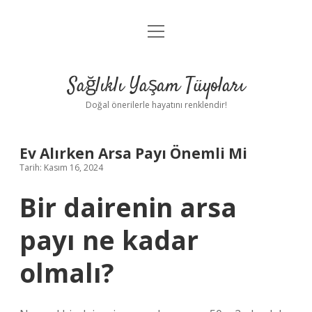
menüyü
Anasayfa
aç
Gizlilik Politikası
Sağlıklı Yaşam Tüyoları
Yasal Uyarı
Doğal önerilerle hayatını renklendir!
Hakkımızda
Ev Alırken Arsa Payı Önemli Mi
Tarih: Kasım 16, 2024
Bir dairenin arsa
payı ne kadar
olmalı?