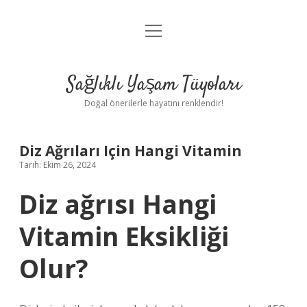
menüyü
Anasayfa
aç
Gizlilik Politikası
Sağlıklı Yaşam Tüyoları
Yasal Uyarı
Doğal önerilerle hayatını renklendir!
Hakkımızda
Diz Ağrıları Için Hangi Vitamin
Tarih: Ekim 26, 2024
Diz ağrısı Hangi
Vitamin Eksikliği
Olur?