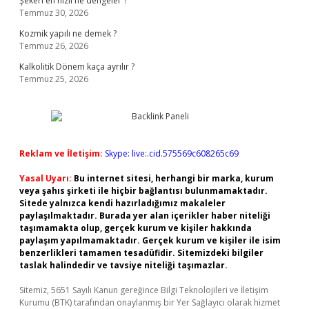
Şekeri en hızlı ne dengeler ?
Temmuz 30, 2026
Kozmik yapılı ne demek ?
Temmuz 26, 2026
Kalkolitik Dönem kaça ayrılır ?
Temmuz 25, 2026
Reklam ve İletişim:
Skype: live:.cid.575569c608265c69
Yasal Uyarı:
Bu internet sitesi, herhangi bir marka, kurum
veya şahıs şirketi ile hiçbir bağlantısı bulunmamaktadır.
Sitede yalnızca kendi hazırladığımız makaleler
paylaşılmaktadır. Burada yer alan içerikler haber niteliği
taşımamakta olup, gerçek kurum ve kişiler hakkında
paylaşım yapılmamaktadır. Gerçek kurum ve kişiler ile isim
benzerlikleri tamamen tesadüfidir. Sitemizdeki bilgiler
taslak halindedir ve tavsiye niteliği taşımazlar.
Sitemiz, 5651 Sayılı Kanun gereğince Bilgi Teknolojileri ve İletişim
Kurumu (BTK) tarafından onaylanmış bir Yer Sağlayıcı olarak hizmet