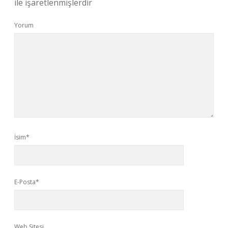
ile işaretlenmişlerdir
Yorum
İsim*
E-Posta*
Web Sitesi