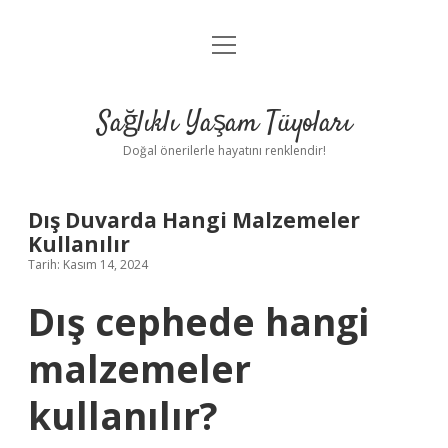
menüyü
Anasayfa
aç
Gizlilik Politikası
Sağlıklı Yaşam Tüyoları
Yasal Uyarı
Doğal önerilerle hayatını renklendir!
Hakkımızda
Dış Duvarda Hangi Malzemeler
Kullanılır
Tarih: Kasım 14, 2024
Dış cephede hangi
malzemeler
kullanılır?