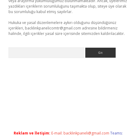
veya araştırma yükümlülüğümüz bulunmamaktadır. Ancak, üyelerimiz
yazdıkları içeriklerin sorumluluğunu taşımakta olup, siteye üye olarak
bu sorumluluğu kabul etmiş sayılırlar.
Hukuka ve yasal düzenlemelere aykırı olduğunu düşündüğünüz
içerikleri,
backlinkpanelicomtr@gmail.com
adresine bildirmeniz
halinde, ilgili içerikler yasal süre içerisinde sitemizden kaldırılacaktır.
Arama
riş
Reklam ve İletişim:
E-mail:
backlinkpaneli@gmail.com
Teams: