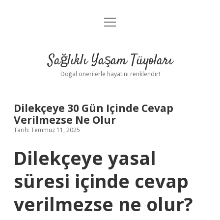
menüyü
Anasayfa
aç
Gizlilik Politikası
Sağlıklı Yaşam Tüyoları
Yasal Uyarı
Doğal önerilerle hayatını renklendir!
Hakkımızda
Dilekçeye 30 Gün Içinde Cevap
Verilmezse Ne Olur
Tarih: Temmuz 11, 2025
Dilekçeye yasal
süresi içinde cevap
verilmezse ne olur?