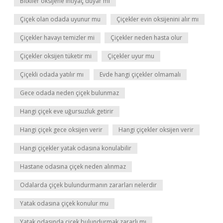
Bitkiler oksijene ihtiyaç duyar mı
Çiçek olan odada uyunur mu
Çiçekler evin oksijenini alır mı
Çiçekler havayı temizler mi
Çiçekler neden hasta olur
Çiçekler oksijen tüketir mi
Çiçekler uyur mu
Çiçekli odada yatılır mı
Evde hangi çiçekler olmamalı
Gece odada neden çiçek bulunmaz
Hangi çiçek eve uğursuzluk getirir
Hangi çiçek gece oksijen verir
Hangi çiçekler oksijen verir
Hangi çiçekler yatak odasına konulabilir
Hastane odasına çiçek neden alınmaz
Odalarda çiçek bulundurmanın zararları nelerdir
Yatak odasına çiçek konulur mu
Yatak odasında çiçek bulundurmak zararlı mı