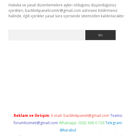
Hukuka ve yasal düzenlemelere aykırı olduğunu düşündüğünüz
içerikleri,
backlinkpanelicomtr@gmail.com
adresine bildirmeniz
halinde, ilgili içerikler yasal süre içerisinde sitemizden kaldırılacaktır.
Arama
vdcasino giriş
Reklam ve İletişim:
E-mail:
backlinkpaneli@gmail.com
Teams:
forumhizmeti@gmail.com
Whatsapp: 0262 606 0 726
Telegram:
@karabul