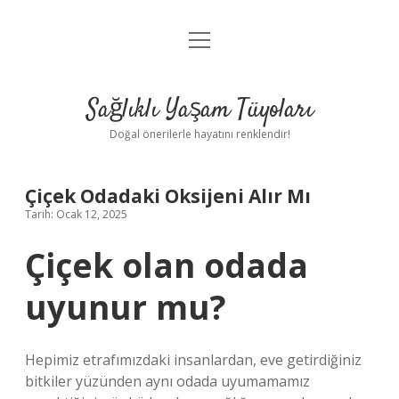
menüyü
Anasayfa
aç
Gizlilik Politikası
Sağlıklı Yaşam Tüyoları
Yasal Uyarı
Doğal önerilerle hayatını renklendir!
Hakkımızda
Çiçek Odadaki Oksijeni Alır Mı
Tarih: Ocak 12, 2025
Çiçek olan odada
uyunur mu?
Hepimiz etrafımızdaki insanlardan, eve getirdiğiniz
bitkiler yüzünden aynı odada uyumamamız