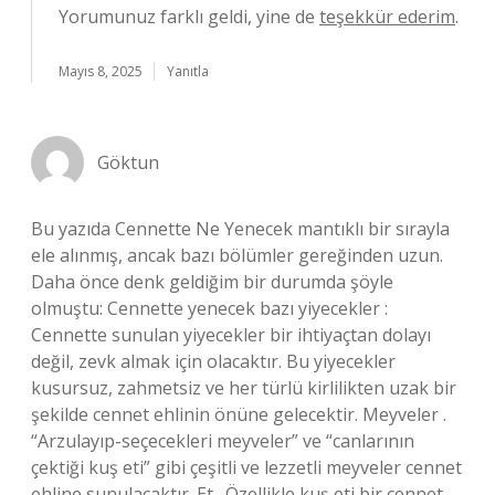
Yorumunuz farklı geldi, yine de
teşekkür ederim
.
Mayıs 8, 2025
Yanıtla
Göktun
Bu yazıda Cennette Ne Yenecek mantıklı bir sırayla
ele alınmış, ancak bazı bölümler gereğinden uzun.
Daha önce denk geldiğim bir durumda şöyle
olmuştu: Cennette yenecek bazı yiyecekler :
Cennette sunulan yiyecekler bir ihtiyaçtan dolayı
değil, zevk almak için olacaktır. Bu yiyecekler
kusursuz, zahmetsiz ve her türlü kirlilikten uzak bir
şekilde cennet ehlinin önüne gelecektir. Meyveler .
“Arzulayıp-seçecekleri meyveler” ve “canlarının
çektiği kuş eti” gibi çeşitli ve lezzetli meyveler cennet
ehline sunulacaktır. Et . Özellikle kuş eti bir cennet