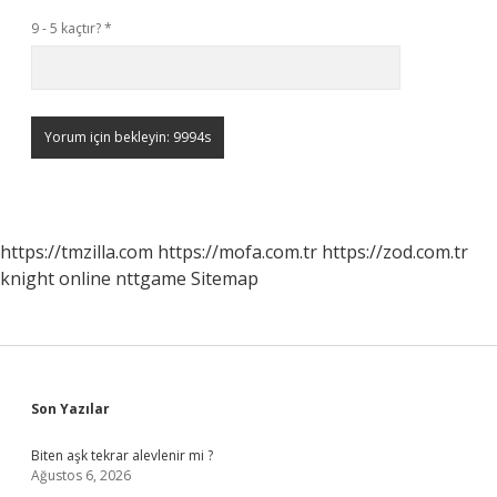
9 - 5 kaçtır?
*
https://tmzilla.com
https://mofa.com.tr
https://zod.com.tr
knight online
nttgame
Sitemap
Sidebar
Son Yazılar
Biten aşk tekrar alevlenir mi ?
Ağustos 6, 2026