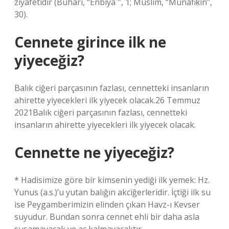
ziyafetidir (Buhari, “Enbiyâʾ”, 1; Müslim, “Münâfiḳīn”,
30).
Cennete girince ilk ne
yiyeceğiz?
Balık ciğeri parçasının fazlası, cennetteki insanların
ahirette yiyecekleri ilk yiyecek olacak.26 Temmuz
2021Balık ciğeri parçasının fazlası, cennetteki
insanların ahirette yiyecekleri ilk yiyecek olacak.
Cennette ne yiyeceğiz?
* Hadisimize göre bir kimsenin yediği ilk yemek: Hz.
Yunus (a.s.)’u yutan balığın akciğerleridir. İçtiği ilk su
ise Peygamberimizin elinden çıkan Havz-ı Kevser
suyudur. Bundan sonra cennet ehli bir daha asla