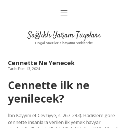
menüyü
Anasayfa
aç
Gizlilik Politikası
Sağlıklı Yaşam Tüyoları
Yasal Uyarı
Doğal önerilerle hayatını renklendir!
Hakkımızda
Cennette Ne Yenecek
Tarih: Ekim 13, 2024
Cennette ilk ne
yenilecek?
İbn Kayyim el-Cevziyye, s. 267-293). Hadislere göre
cennette insanlara verilen ilk yemek havyar