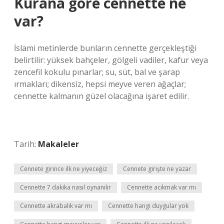
Kurana göre cennette ne
var?
İslami metinlerde bunların cennette gerçekleştiği
belirtilir: yüksek bahçeler, gölgeli vadiler, kafur veya
zencefil kokulu pınarlar; su, süt, bal ve şarap
ırmakları; dikensiz, hepsi meyve veren ağaçlar;
cennette kalmanın güzel olacağına işaret edilir.
Tarih:
Makaleler
Cennete girince ilk ne yiyeceğiz
Cennete girişte ne yazar
Cennette 7 dakika nasıl oynanılır
Cennette acıkmak var mı
Cennette akrabalık var mı
Cennette hangi duygular yok