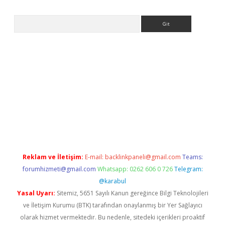
Arama
ino giriş
Reklam ve İletişim:
E-mail:
backlinkpaneli@gmail.com
Teams:
forumhizmeti@gmail.com
Whatsapp: 0262 606 0 726
Telegram:
@karabul
Yasal Uyarı:
Sitemiz, 5651 Sayılı Kanun gereğince Bilgi Teknolojileri
ve İletişim Kurumu (BTK) tarafından onaylanmış bir Yer Sağlayıcı
olarak hizmet vermektedir. Bu nedenle, sitedeki içerikleri proaktif