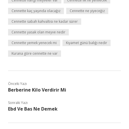
Cennette hangi meyveler var
Cennette ilk ne yenilecek
Cennette kaç yaşında olacağız
Cennette ne yiyeceğiz
Cennette sabah kahvaltısı ne kadar sürer
Cennette yasak olan meyve nedir
Cennette yemek yenecek mi
Kıyamet günü balığı nedir
Kurana göre cennette ne var
Önceki Yazı
Berberine Kilo Verdirir Mi
Sonraki Yazı
Ebd Ve Bas Ne Demek