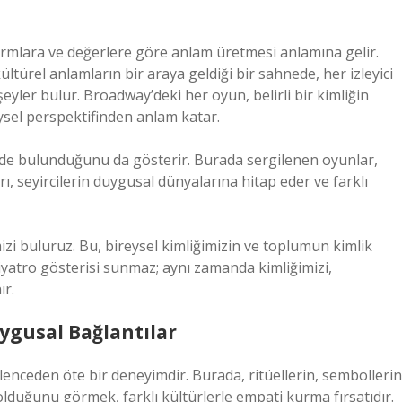
i normlara ve değerlere göre anlam üretmesi anlamına gelir.
ltürel anlamların bir araya geldiği bir sahnede, her izleyici
yler bulur. Broadway’deki her oyun, belirli bir kimliğin
eysel perspektifinden anlam katar.
şimde bulunduğunu da gösterir. Burada sergilenen oyunlar,
ı, seyircilerin duygusal dünyalarına hitap eder ve farklı
izi buluruz. Bu, bireysel kimliğimizin ve toplumun kimlik
tiyatro gösterisi sunmaz; aynı zamanda kimliğimizi,
ır.
ygusal Bağlantılar
lenceden öte bir deneyimdir. Burada, ritüellerin, sembollerin
olduğunu görmek, farklı kültürlerle empati kurma fırsatıdır.