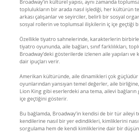
Broadway’in kültürel yapısı, aynı zamanda toplumsal i
toplulukların bir arada nasıl işlediği, her kültürün 
arkası çalışanlar ve seyirciler, belirli bir sosyal org
sosyal rollerin ve toplumsal ilişkilerin iç içe geçtiği b
Özellikle tiyatro sahnelerinde, karakterlerin birbirler
tiyatro oyununda, aile bağları, sınıf farklılıkları, to
Broadway’deki gösterilerde izlenen aile yapıları ve
dair ipuçları verir.
Amerikan kültüründe, aile dinamikleri çok güçlüdür v
oyunlarından yansıyan temel değerler, aile birliğin
Lion King gibi eserlerdeki ana tema, ailevi bağların
içe geçtiğini gösterir.
Bu bağlamda, Broadway’in kendisi de bir tür aileyi t
kendilerine nasıl bir yer edindikleri, kimliklerini nası
sorgulama hem de kendi kimliklerine dair bir düşünc