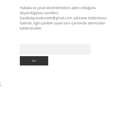
Hukuka ve yasal düzenlemelere aykırı olduğunu
düşündüğünüz içerikleri,
backlinkpanelicomtr@gmail.com
adresine bildirmeniz
halinde, ilgili içerikler yasal süre içerisinde sitemizden
kaldırılacaktır.
Arama
ç