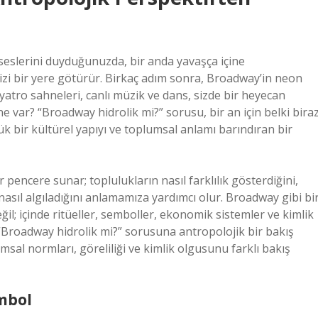
eslerini duyduğunuzda, bir anda yavaşça içine
, sizi bir yere götürür. Birkaç adım sonra, Broadway’in neon
iyatro sahneleri, canlı müzik ve dans, sizde bir heyecan
 ne var? “Broadway hidrolik mi?” sorusu, bir an için belki bira
k bir kültürel yapıyı ve toplumsal anlamı barındıran bir
ir pencere sunar; toplulukların nasıl farklılık gösterdiğini,
ı nasıl algıladığını anlamamıza yardımcı olur. Broadway gibi bi
ğil; içinde ritüeller, semboller, ekonomik sistemler ve kimlik
“Broadway hidrolik mi?” sorusuna antropolojik bir bakış
umsal normları, göreliliği ve kimlik olgusunu farklı bakış
embol