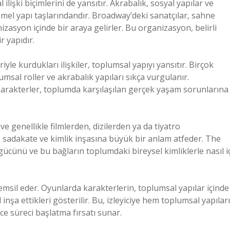
lişki biçimlerini de yansıtır. Akrabalık, sosyal yapılar ve
temel yapı taşlarındandır. Broadway’deki sanatçılar, sahne
anizasyon içinde bir araya gelirler. Bu organizasyon, belirli
ir yapıdır.
iyle kurdukları ilişkiler, toplumsal yapıyı yansıtır. Birçok
plumsal roller ve akrabalık yapıları sıkça vurgulanır.
 karakterler, toplumda karşılaşılan gerçek yaşam sorunlarına
e genellikle filmlerden, dizilerden ya da tiyatro
e, sadakate ve kimlik inşasına büyük bir anlam atfeder. The
 gücünü ve bu bağların toplumdaki bireysel kimliklerle nasıl i
emsil eder. Oyunlarda karakterlerin, toplumsal yapılar içinde
l inşa ettikleri gösterilir. Bu, izleyiciye hem toplumsal yapıları
e süreci başlatma fırsatı sunar.