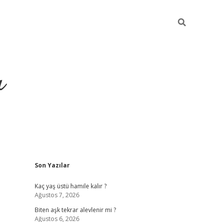
ı
Sidebar
Son Yazılar
vdcasino giriş
Kaç yaş üstü hamile kalır ?
Ağustos 7, 2026
Biten aşk tekrar alevlenir mi ?
Ağustos 6, 2026