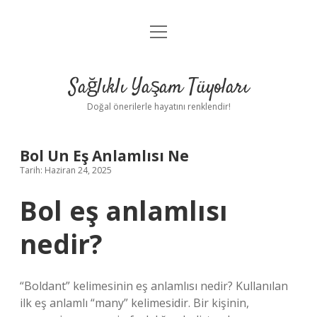
menüyü
Anasayfa
aç
Gizlilik Politikası
Sağlıklı Yaşam Tüyoları
Yasal Uyarı
Doğal önerilerle hayatını renklendir!
Hakkımızda
Bol Un Eş Anlamlısı Ne
Tarih: Haziran 24, 2025
Bol eş anlamlısı
nedir?
“Boldant” kelimesinin eş anlamlısı nedir? Kullanılan
ilk eş anlamlı “many” kelimesidir. Bir kişinin,