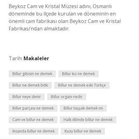
Beykoz Cam ve Kristal Müzesi adını, Osmanlı
döneminde bu ilçede kurulan ve döneminin en
önemli cam fabrikası olan Beykoz Cam ve Kristal
Fabrikası’ndan almaktadır.
Tarih:
Makaleler
Billur gibisin ne demek
Billur kız ne demek
Billur ne demek bitki
Billur ne demek eski Türkçe
Billur neye denir
Billur organı nedir
Billur parçası ne demek
Billur taşşak demek mi
Cam ve billur ne demek
Halk dilinde billur ne demek
İnsanda billur ne demek
Kuzu billur ne demek