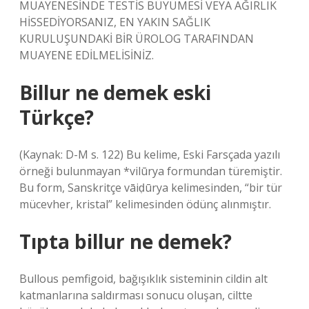
MUAYENESİNDE TESTİS BÜYÜMESİ VEYA AĞIRLIK
HİSSEDİYORSANIZ, EN YAKIN SAĞLIK
KURULUŞUNDAKİ BİR ÜROLOG TARAFINDAN
MUAYENE EDİLMELİSİNİZ.
Billur ne demek eski
Türkçe?
(Kaynak: D-M s. 122) Bu kelime, Eski Farsçada yazılı
örneği bulunmayan *vilūrya formundan türemiştir.
Bu form, Sanskritçe vāiḍūrya kelimesinden, “bir tür
mücevher, kristal” kelimesinden ödünç alınmıştır.
Tıpta billur ne demek?
Bullous pemfigoid, bağışıklık sisteminin cildin alt
katmanlarına saldırması sonucu oluşan, ciltte