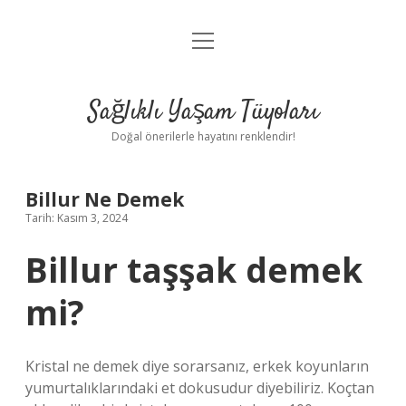
menüyü
Anasayfa
aç
Gizlilik Politikası
Sağlıklı Yaşam Tüyoları
Yasal Uyarı
Doğal önerilerle hayatını renklendir!
Hakkımızda
Billur Ne Demek
Tarih: Kasım 3, 2024
Billur taşşak demek
mi?
Kristal ne demek diye sorarsanız, erkek koyunların
yumurtalıklarındaki et dokusudur diyebiliriz. Koçtan