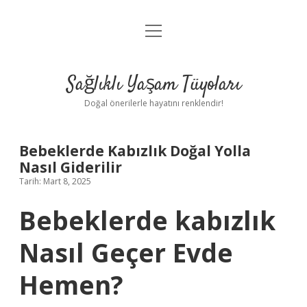
menüyü
Anasayfa
aç
Gizlilik Politikası
Sağlıklı Yaşam Tüyoları
Yasal Uyarı
Doğal önerilerle hayatını renklendir!
Hakkımızda
Bebeklerde Kabızlık Doğal Yolla
Nasıl Giderilir
Tarih: Mart 8, 2025
Bebeklerde kabızlık
Nasıl Geçer Evde
Hemen?