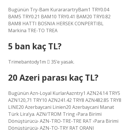
Bugünün Try-Bam KurararartryBam1 TRY0.04
BAM5 TRY0.21 BAM10 TRY0.41 BAM20 TRY0.82
BAM8 HATTI BOSNIA HERSEK CONPERTIBL
Markina TRE-TO TREA
5 ban kaç TL?
Trimebantody1m  35’e yasak.
20 Azeri parası kaç TL?
Bugünün Azn-Loyal KurlarAazntry1 AZN24.14 TRY5
AZN120,71 TRY10 AZN241.42 TRY8 AZN482.85 TRY8
LINE20 Azerbaycani Linien20 Azerbaycani Manat
Türk Lira’ya. AZN/TROM Tring ›Para Birimi
Dönüştürücü› AZN-TRO-TRE-TRE RAT ›Para Birimi
Dönüştürücü› AZN-TO-TRY RAT ORANI