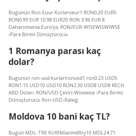
Bugünün Ron-Euur Kurlaroeur1 RON0.20 EUR5
RON0.99 EUR 10.98 EUR20 RON 3.96 EUR 8
Daharomania Euro’ya. RON/EUR-WISEWISWIWSE
›Para Birimi Dönüştürücü›
1 Romanya parası kaç
dolar?
Bugünün ron-usd kurlarironusd1 ron0.23 USD5
RON1.15 USD10 USD10 RON2.30 USD8 USD8 RECH
ABD Doları. RON/USD Çeviri-Wisewise ›Para Birimi
Dönüştürücü› Ron-USD-Rateg;
Moldova 10 bani kaç TL?
Bugün MDL-TRE KURIMlarimdltry10 MDL24.71