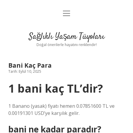
menüyü
Anasayfa
aç
Gizlilik Politikası
Sağlıklı Yaşam Tüyoları
Yasal Uyarı
Doğal önerilerle hayatını renklendir!
Hakkımızda
Bani Kaç Para
Tarih: Eylül 10, 2025
1 bani kaç TL’dir?
1 Banano (yasak) fiyatı hemen 0.07851600 TL ve
0.00191301 USD’ye karşılık gelir.
bani ne kadar paradır?