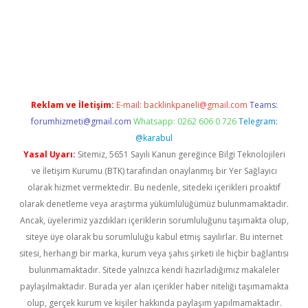
vdcasino giriş
Reklam ve İletişim:
E-mail:
backlinkpaneli@gmail.com
Teams:
forumhizmeti@gmail.com
Whatsapp: 0262 606 0 726
Telegram:
@karabul
Yasal Uyarı:
Sitemiz, 5651 Sayılı Kanun gereğince Bilgi Teknolojileri
ve İletişim Kurumu (BTK) tarafından onaylanmış bir Yer Sağlayıcı
olarak hizmet vermektedir. Bu nedenle, sitedeki içerikleri proaktif
olarak denetleme veya araştırma yükümlülüğümüz bulunmamaktadır.
Ancak, üyelerimiz yazdıkları içeriklerin sorumluluğunu taşımakta olup,
siteye üye olarak bu sorumluluğu kabul etmiş sayılırlar. Bu internet
sitesi, herhangi bir marka, kurum veya şahıs şirketi ile hiçbir bağlantısı
bulunmamaktadır. Sitede yalnızca kendi hazırladığımız makaleler
paylaşılmaktadır. Burada yer alan içerikler haber niteliği taşımamakta
olup, gerçek kurum ve kişiler hakkında paylaşım yapılmamaktadır.