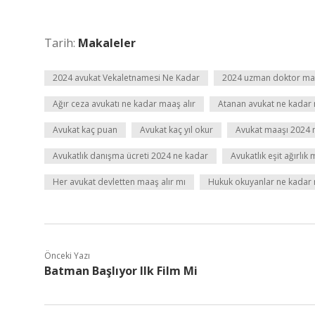
Tarih:
Makaleler
2024 avukat Vekaletnamesi Ne Kadar
2024 uzman doktor maa
Ağır ceza avukatı ne kadar maaş alır
Atanan avukat ne kadar 
Avukat kaç puan
Avukat kaç yıl okur
Avukat maaşı 2024 
Avukatlık danışma ücreti 2024 ne kadar
Avukatlık eşit ağırlık 
Her avukat devletten maaş alır mı
Hukuk okuyanlar ne kadar 
Önceki Yazı
Batman Başlıyor Ilk Film Mi