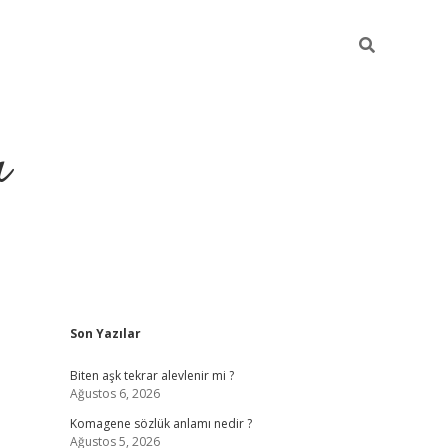
ı
Sidebar
Son Yazılar
vdcasino giriş
Biten aşk tekrar alevlenir mi ?
Ağustos 6, 2026
Komagene sözlük anlamı nedir ?
Ağustos 5, 2026