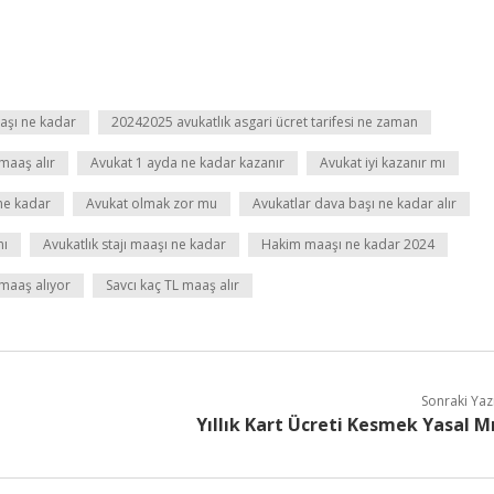
şı ne kadar
20242025 avukatlık asgari ücret tarifesi ne zaman
maaş alır
Avukat 1 ayda ne kadar kazanır
Avukat iyi kazanır mı
ne kadar
Avukat olmak zor mu
Avukatlar dava başı ne kadar alır
mı
Avukatlık stajı maaşı ne kadar
Hakim maaşı ne kadar 2024
maaş alıyor
Savcı kaç TL maaş alır
Sonraki Yaz
Yıllık Kart Ücreti Kesmek Yasal M