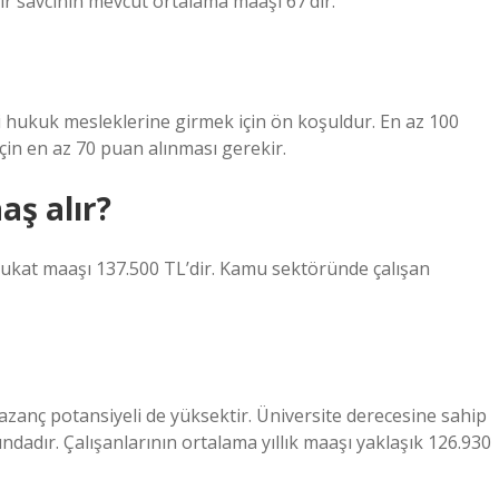
bir savcının mevcut ortalama maaşı 67’dir.
i hukuk mesleklerine girmek için ön koşuldur. En az 100
çin en az 70 puan alınması gerekir.
ş alır?
ukat maaşı 137.500 TL’dir. Kamu sektöründe çalışan
 kazanç potansiyeli de yüksektir. Üniversite derecesine sahip
dadır. Çalışanlarının ortalama yıllık maaşı yaklaşık 126.930