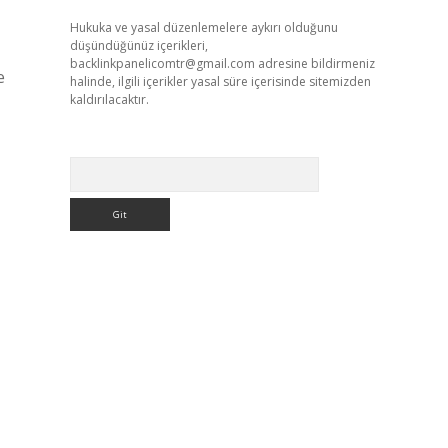
Hukuka ve yasal düzenlemelere aykırı olduğunu
düşündüğünüz içerikleri,
backlinkpanelicomtr@gmail.com
adresine bildirmeniz
e
halinde, ilgili içerikler yasal süre içerisinde sitemizden
kaldırılacaktır.
Arama