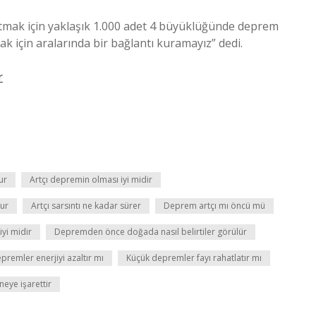
ltmak için yaklaşık 1.000 adet 4 büyüklüğünde deprem
k için aralarında bir bağlantı kuramayız” dedi.
r
ur
Artçı depremin olması iyi midir
lur
Artçı sarsıntı ne kadar sürer
Deprem artçı mı öncü mü
yi midir
Depremden önce doğada nasıl belirtiler görülür
premler enerjiyi azaltır mı
Küçük depremler fayı rahatlatır mı
neye işarettir