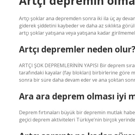
Artçı depremin olmas
Artçı şoklar ana depremden sonra iki ila üç ay deva
giderek şiddetini kaybeder ve daha az sıklıkta görülü
artçı şoklar yatışana veya yatışana kadar girilmemeli
Artçı depremler neden olur
ARTÇI ŞOK DEPREMLERİNİN YAPISI Bir deprem sırasın
tarafındaki kayalar (fay blokları) birbirlerine gör
sonra bir süre daha devam eder ve ana şoktan son
Ara ara deprem olması iyi m
Deprem fırtınaları büyük bir depremin mutlak haber
geçici deprem aktiviteleri Türkiye’nin birçok yerind