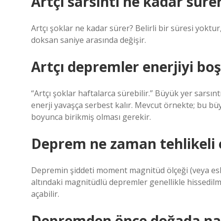
Artçı sarsıntı ne kadar süre
Artçı şoklar ne kadar sürer? Belirli bir süresi yoktur
doksan saniye arasında değişir.
Artçı depremler enerjiyi boş
“Artçı şoklar haftalarca sürebilir.” Büyük yer sars
enerji yavaşça serbest kalır. Mevcut örnekte; bu büy
boyunca birikmiş olması gerekir.
Deprem ne zaman tehlikeli 
Depremin şiddeti moment magnitüd ölçeği (veya eski a
altındaki magnitüdlü depremler genellikle hissedilm
açabilir.
Depremden önce doğada nasıl