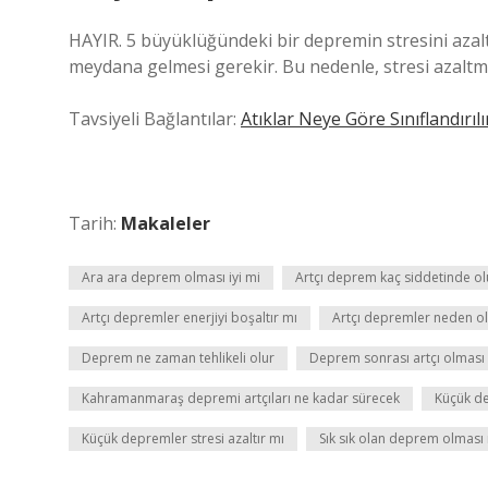
HAYIR. 5 büyüklüğündeki bir depremin stresini aza
meydana gelmesi gerekir. Bu nedenle, stresi azaltma
Tavsiyeli Bağlantılar:
Atıklar Neye Göre Sınıflandırılı
Tarih:
Makaleler
Ara ara deprem olması iyi mi
Artçı deprem kaç siddetinde ol
Artçı depremler enerjiyi boşaltır mı
Artçı depremler neden o
Deprem ne zaman tehlikeli olur
Deprem sonrası artçı olması i
Kahramanmaraş depremi artçıları ne kadar sürecek
Küçük de
Küçük depremler stresi azaltır mı
Sık sık olan deprem olması 