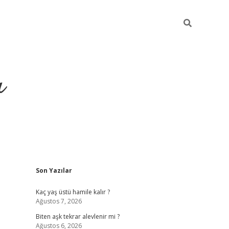
ı
Sidebar
Son Yazılar
vdcasino giriş
Kaç yaş üstü hamile kalır ?
Ağustos 7, 2026
Biten aşk tekrar alevlenir mi ?
Ağustos 6, 2026