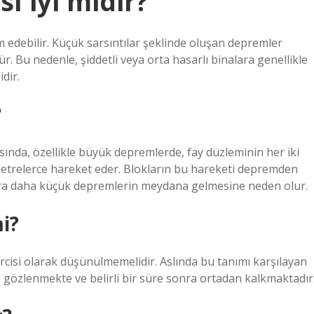
ı iyi midir?
m edebilir. Küçük sarsıntılar şeklinde oluşan depremler
r. Bu nedenle, şiddetli veya orta hasarlı binalara genellikle
dir.
?
da, özellikle büyük depremlerde, fay düzleminin her iki
e metrelerce hareket eder. Blokların bu hareketi depremden
ra daha küçük depremlerin meydana gelmesine neden olur.
i?
cisi olarak düşünülmemelidir. Aslında bu tanımı karşılayan
e gözlenmekte ve belirli bir süre sonra ortadan kalkmaktadır