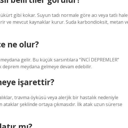
ükürt gibi kokar. Suyun tadı normale göre acı veya tatlı hale
irir ve mevcut kaynaklar kurur. Suda karbondioksit, metan v
 ne olur?
 meydana gelir. Bu küçük sarsıntılara “İNCİ DEPREMLER”
ük deprem meydana gelmeye devam edebilir.
eye işarettir?
talıklar, travma öyküsü veya alerjik bir hastalık nedeniyle
in ataklar şeklinde ortaya çıkmasıdır. İlk atak uzun sürerse
atır mı?