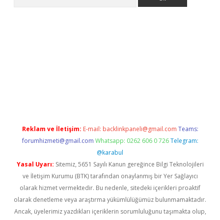
iş
Reklam ve İletişim:
E-mail:
backlinkpaneli@gmail.com
Teams:
forumhizmeti@gmail.com
Whatsapp: 0262 606 0 726
Telegram:
@karabul
Yasal Uyarı:
Sitemiz, 5651 Sayılı Kanun gereğince Bilgi Teknolojileri
ve İletişim Kurumu (BTK) tarafından onaylanmış bir Yer Sağlayıcı
olarak hizmet vermektedir. Bu nedenle, sitedeki içerikleri proaktif
olarak denetleme veya araştırma yükümlülüğümüz bulunmamaktadır.
Ancak, üyelerimiz yazdıkları içeriklerin sorumluluğunu taşımakta olup,