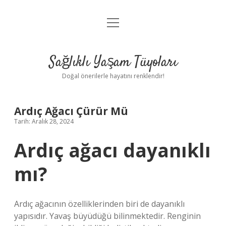
menüyü
Anasayfa
aç
Gizlilik Politikası
Sağlıklı Yaşam Tüyoları
Yasal Uyarı
Doğal önerilerle hayatını renklendir!
Hakkımızda
Ardıç Ağacı Çürür Mü
Tarih: Aralık 28, 2024
Ardıç ağacı dayanıklı
mı?
Ardıç ağacının özelliklerinden biri de dayanıklı
yapısıdır. Yavaş büyüdüğü bilinmektedir. Renginin