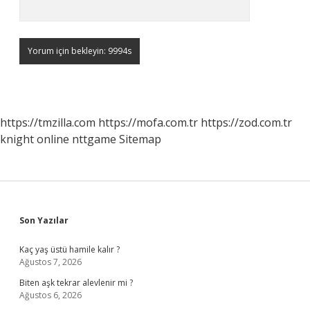
https://tmzilla.com
https://mofa.com.tr
https://zod.com.tr
knight online
nttgame
Sitemap
Sidebar
Son Yazılar
Kaç yaş üstü hamile kalır ?
Ağustos 7, 2026
Biten aşk tekrar alevlenir mi ?
Ağustos 6, 2026