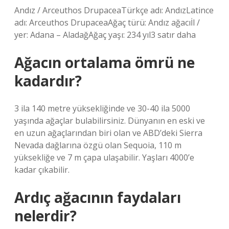
Andız / Arceuthos DrupaceaTürkçe adı: AndızLatince
adı: Arceuthos DrupaceaAğaç türü: Andız ağacıİl /
yer: Adana – AladağAğaç yaşı: 234 yıl3 satır daha
Ağacın ortalama ömrü ne
kadardır?
3 ila 140 metre yüksekliğinde ve 30-40 ila 5000
yaşında ağaçlar bulabilirsiniz. Dünyanın en eski ve
en uzun ağaçlarından biri olan ve ABD’deki Sierra
Nevada dağlarına özgü olan Sequoia, 110 m
yüksekliğe ve 7 m çapa ulaşabilir. Yaşları 4000’e
kadar çıkabilir.
Ardıç ağacının faydaları
nelerdir?