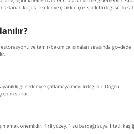
araç aşınma lekesi Netfer cila ürünleri ile giderilebilir. Arac
lanan küçük lekeler ve çizikler, çok şiddetli değilse, lokal
anılır?
 restorasyonu ve tamir/bakım çalışmaları sırasında gövdede
ır.
yanıklılığı nedeniyle çatlamaya meyilli değildir. Doğru
r çözüm sunar.
şımamak önemlidir. Kirli yüzey, 1 su bardağı suya 1 tatlı kaşığ