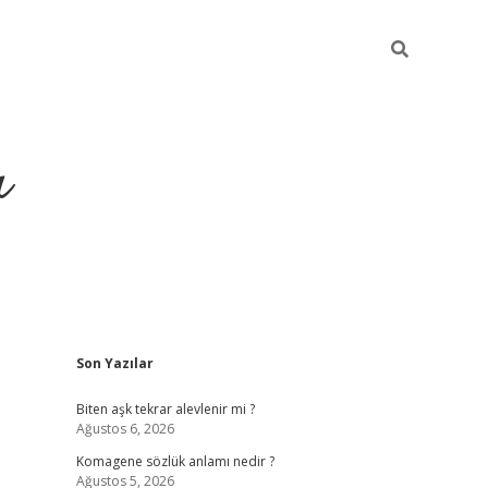
ı
Sidebar
Son Yazılar
vdcasino giriş
Biten aşk tekrar alevlenir mi ?
Ağustos 6, 2026
Komagene sözlük anlamı nedir ?
Ağustos 5, 2026