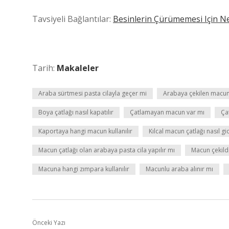
Tavsiyeli Bağlantılar:
Besinlerin Çürümemesi Için N
Tarih:
Makaleler
Araba sürtmesi pasta cilayla geçer mi
Arabaya çekilen macun
Boya çatlağı nasıl kapatılır
Çatlamayan macun var mı
Ça
Kaportaya hangi macun kullanılır
Kılcal macun çatlağı nasıl gid
Macun çatlağı olan arabaya pasta cila yapılır mı
Macun çekildi
Macuna hangi zımpara kullanılır
Macunlu araba alınır mı
Önceki Yazı