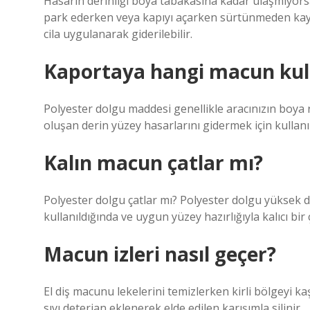
Hasarın derinliği boya tabakasına kadar ulaşmıyorsa, 
park ederken veya kapıyı açarken sürtünmeden kaynak
cila uygulanarak giderilebilir.
Kaportaya hangi macun kull
Polyester dolgu maddesi genellikle aracınızın boya
oluşan derin yüzey hasarlarını gidermek için kullanıl
Kalın macun çatlar mı?
Polyester dolgu çatlar mı? Polyester dolgu yüksek da
kullanıldığında ve uygun yüzey hazırlığıyla kalıcı bi
Macun izleri nasıl geçer?
El diş macunu lekelerini temizlerken kirli bölgeyi ka
sıvı deterjan eklenerek elde edilen karışımla silinir.