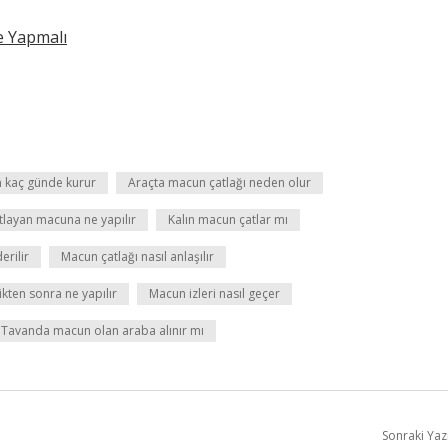
e Yapmalı
 kaç günde kurur
Araçta macun çatlağı neden olur
tlayan macuna ne yapılır
Kalın macun çatlar mı
erilir
Macun çatlağı nasıl anlaşılır
kten sonra ne yapılır
Macun izleri nasıl geçer
Tavanda macun olan araba alınır mı
Sonraki Yaz