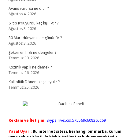
Avans vurursa ne olur ?
Ağustos 4, 2026
6. tip KYK yurdu kaç kişiliktir ?
Ağustos 3, 2026
30 Mart dünyanın ne günüdür ?
Ağustos 3, 2026
Şekeri en hızlı ne dengeler ?
Temmuz 30, 2026
Kozmik yapılı ne demek ?
Temmuz 26, 2026
Kalkolitik Dönem kaça ayrılır ?
Temmuz 25, 2026
Reklam ve İletişim:
Skype: live:.cid.575569c608265c69
Yasal Uyarı:
Bu internet sitesi, herhangi bir marka, kurum
veya şahıs şirketi ile hiçbir bağlantısı bulunmamaktadır.