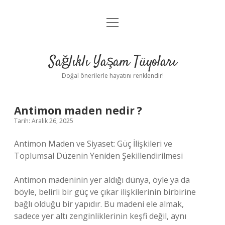
menüyü
Anasayfa
aç
Gizlilik Politikası
Sağlıklı Yaşam Tüyoları
Yasal Uyarı
Doğal önerilerle hayatını renklendir!
Hakkımızda
Antimon maden nedir ?
Tarih: Aralık 26, 2025
Antimon Maden ve Siyaset: Güç İlişkileri ve
Toplumsal Düzenin Yeniden Şekillendirilmesi
Antimon madeninin yer aldığı dünya, öyle ya da
böyle, belirli bir güç ve çıkar ilişkilerinin birbirine
bağlı olduğu bir yapıdır. Bu madeni ele almak,
sadece yer altı zenginliklerinin keşfi değil, aynı