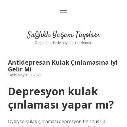
menüyü
Anasayfa
aç
Gizlilik Politikası
Sağlıklı Yaşam Tüyoları
Yasal Uyarı
Doğal önerilerle hayatını renklendir!
Hakkımızda
Antidepresan Kulak Çınlamasına Iyi
Gelir Mi
Tarih: Mayıs 13, 2025
Depresyon kulak
çınlaması yapar mı?
Öyleyse kulak çınlaması depresyon tinnitus? B.