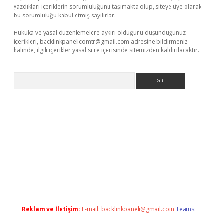
yazdıkları içeriklerin sorumluluğunu taşımakta olup, siteye üye olarak
bu sorumluluğu kabul etmiş sayılırlar.
Hukuka ve yasal düzenlemelere aykırı olduğunu düşündüğünüz
içerikleri,
backlinkpanelicomtr@gmail.com
adresine bildirmeniz
halinde, ilgili içerikler yasal süre içerisinde sitemizden kaldırılacaktır.
Arama
iş
Reklam ve İletişim:
E-mail:
backlinkpaneli@gmail.com
Teams: