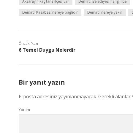
Aksarayın kaç tane ilçesi var
Demirci Belediyesi hangi ilde
Demirci Kasabası nereye bağlıdır
Demirci nereye yakın
Önceki Yazı
6 Temel Duygu Nelerdir
Bir yanıt yazın
E-posta adresiniz yayınlanmayacak.
Gerekli alanlar
Yorum