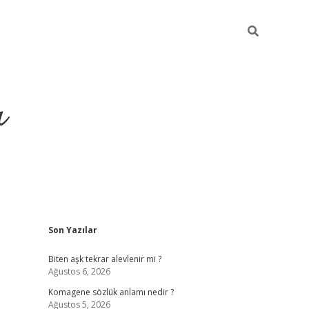
ı
Sidebar
Son Yazılar
vdcasino giriş
Biten aşk tekrar alevlenir mi ?
Ağustos 6, 2026
Komagene sözlük anlamı nedir ?
Ağustos 5, 2026