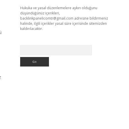
Hukuka ve yasal düzenlemelere aykırı olduğunu
düşündüğünüz içerikleri,
backlinkpanelicomtr@gmail.com
adresine bildirmeniz
halinde, ilgili içerikler yasal süre içerisinde sitemizden
kaldırılacaktır.
ü
Arama
z