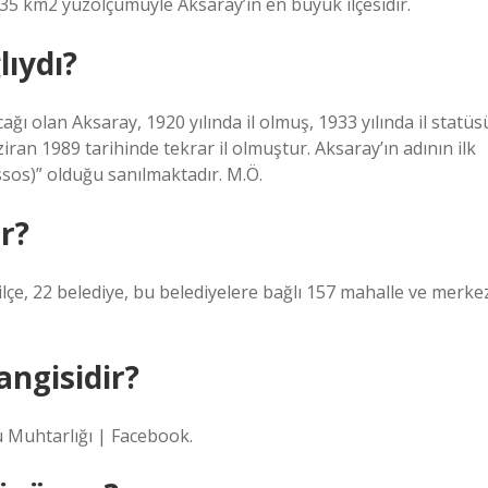
.935 km2 yüzölçümüyle Aksaray’ın en büyük ilçesidir.
ıydı?
ı olan Aksaray, 1920 yılında il olmuş, 1933 yılında il statüs
iran 1989 tarihinde tekrar il olmuştur. Aksaray’ın adının ilk
sos)” olduğu sanılmaktadır. M.Ö.
ar?
 ilçe, 22 belediye, bu belediyelere bağlı 157 mahalle ve merke
ngisidir?
Muhtarlığı | Facebook.