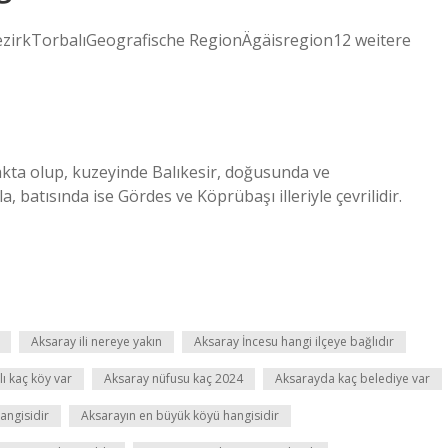
zirkTorbalıGeografische RegionÄgäisregion12 weitere
kta olup, kuzeyinde Balıkesir, doğusunda ve
batısında ise Gördes ve Köprübaşı illeriyle çevrilidir.
Aksaray ili nereye yakın
Aksaray İncesu hangi ilçeye bağlıdır
ı kaç köy var
Aksaray nüfusu kaç 2024
Aksarayda kaç belediye var
angisidir
Aksarayın en büyük köyü hangisidir