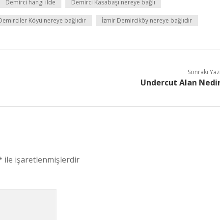
Demirci hangi ilde
Demirci Kasabaşı nereye bağlı
Demirciler Köyü nereye bağlıdır
İzmir Demirciköy nereye bağlıdır
Sonraki Yaz
Undercut Alan Nedi
*
ile işaretlenmişlerdir