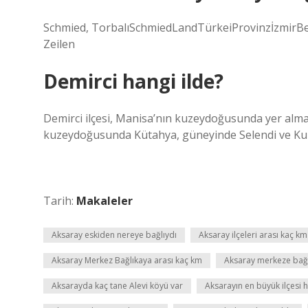
Schmied, TorbalıSchmiedLandTürkeiProvinzİzmirBe
Zeilen
Demirci hangi ilde?
Demirci ilçesi, Manisa’nın kuzeydoğusunda yer alma
kuzeydoğusunda Kütahya, güneyinde Selendi ve Kula, 
Tarih:
Makaleler
Aksaray eskiden nereye bağlıydı
Aksaray ilçeleri arası kaç km
Aksaray Merkez Bağlıkaya arası kaç km
Aksaray merkeze bağl
Aksarayda kaç tane Alevi köyü var
Aksarayın en büyük ilçesi h