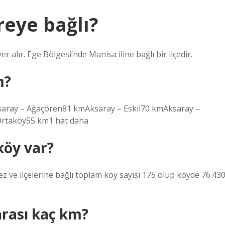
reye bağlı?
 alır. Ege Bölgesi’nde Manisa iline bağlı bir ilçedir.
m?
ay – Ağaçören81 kmAksaray – Eskil70 kmAksaray –
Ortaköy55 km1 hat daha
köy var?
z ve ilçelerine bağlı toplam köy sayısı 175 olup köyde 76.43
rası kaç km?