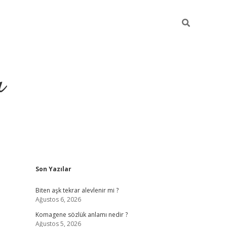
ı
Sidebar
Son Yazılar
vdcasino giriş
Biten aşk tekrar alevlenir mi ?
Ağustos 6, 2026
Komagene sözlük anlamı nedir ?
Ağustos 5, 2026