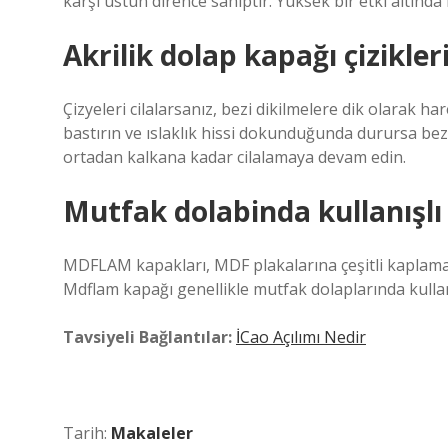
karşı üstün dirence sahiptir. Yüksek bir etki altında 
Akrilik dolap kapağı çizikleri
Çizyeleri cilalarsanız, bezi dikilmelere dik olarak har
bastırın ve ıslaklık hissi dokunduğunda durursa bez
ortadan kalkana kadar cilalamaya devam edin.
Mutfak dolabinda kullanışlı
MDFLAM kapakları, MDF plakalarına çeşitli kaplama
Mdflam kapağı genellikle mutfak dolaplarında kullanı
Tavsiyeli Bağlantılar:
İCao Açılımı Nedir
Tarih:
Makaleler