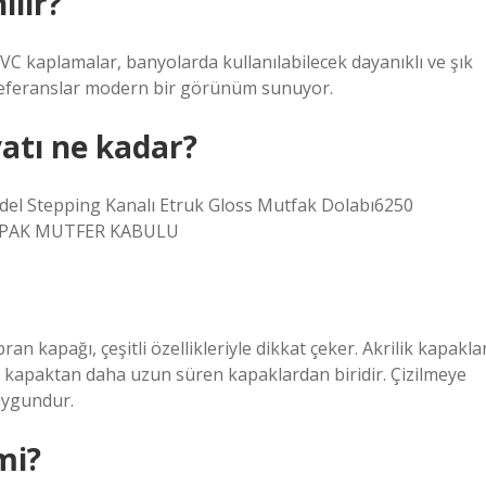
lır?
VC kaplamalar, banyolarda kullanılabilecek dayanıklı ve şık
k referanslar modern bir görünüm sunuyor.
yatı ne kadar?
del Stepping Kanalı Etruk Gloss Mutfak Dolabı6250
APAK MUTFER KABULU
n kapağı, çeşitli özellikleriyle dikkat çeker. Akrilik kapakla
n kapaktan daha uzun süren kapaklardan biridir. Çizilmeye
 uygundur.
mi?