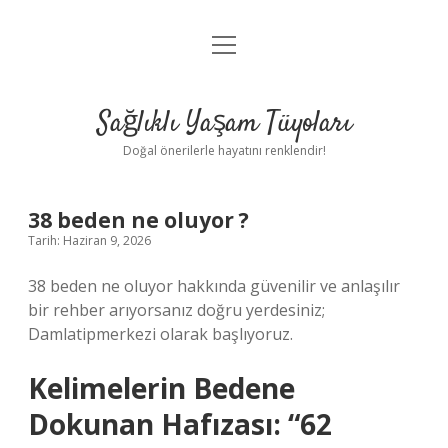
menüyü
Anasayfa
aç
Gizlilik Politikası
Sağlıklı Yaşam Tüyoları
Yasal Uyarı
Doğal önerilerle hayatını renklendir!
Hakkımızda
38 beden ne oluyor ?
Tarih: Haziran 9, 2026
38 beden ne oluyor hakkında güvenilir ve anlaşılır
bir rehber arıyorsanız doğru yerdesiniz;
Damlatipmerkezi olarak başlıyoruz.
Kelimelerin Bedene
Dokunan Hafızası: “62