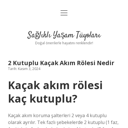
menüyü
Anasayfa
aç
Gizlilik Politikası
Sağlıklı Yaşam Tüyoları
Yasal Uyarı
Doğal önerilerle hayatını renklendir!
Hakkımızda
2 Kutuplu Kaçak Akım Rölesi Nedir
Tarih: Kasım 3, 2024
Kaçak akım rölesi
kaç kutuplu?
Kaçak akım koruma şalterleri 2 veya 4 kutuplu
olarak ayrılır. Tek fazlı şebekelerde 2 kutuplu (1 faz,