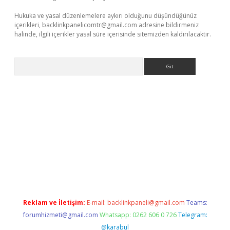
Hukuka ve yasal düzenlemelere aykırı olduğunu düşündüğünüz
içerikleri,
backlinkpanelicomtr@gmail.com
adresine bildirmeniz
halinde, ilgili içerikler yasal süre içerisinde sitemizden kaldırılacaktır.
Arama
vdcasino giriş
Reklam ve İletişim:
E-mail:
backlinkpaneli@gmail.com
Teams:
forumhizmeti@gmail.com
Whatsapp: 0262 606 0 726
Telegram:
@karabul