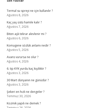
Sidebar
Son Yazılar
Termal su spreyi ne için kullanılır ?
Ağustos 8, 2026
Kaç yaş üstü hamile kalır ?
Ağustos 7, 2026
Biten aşk tekrar alevlenir mi ?
Ağustos 6, 2026
Komagene sözlük anlamı nedir ?
Ağustos 5, 2026
Avans vurursa ne olur ?
Ağustos 4, 2026
6. tip KYK yurdu kaç kişiliktir ?
Ağustos 3, 2026
30 Mart dünyanın ne günüdür ?
Ağustos 3, 2026
Şekeri en hızlı ne dengeler ?
Temmuz 30, 2026
Kozmik yapılı ne demek ?
Temmuz 26, 2026