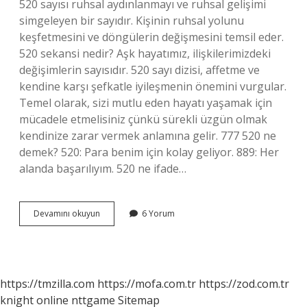
520 sayısı ruhsal aydınlanmayı ve ruhsal gelişimi
simgeleyen bir sayıdır. Kişinin ruhsal yolunu
keşfetmesini ve döngülerin değişmesini temsil eder.
520 sekansi nedir? Aşk hayatımız, ilişkilerimizdeki
değişimlerin sayısıdır. 520 sayı dizisi, affetme ve
kendine karşı şefkatle iyileşmenin önemini vurgular.
Temel olarak, sizi mutlu eden hayatı yaşamak için
mücadele etmelisiniz çünkü sürekli üzgün olmak
kendinize zarar vermek anlamına gelir. 777 520 ne
demek? 520: Para benim için kolay geliyor. 889: Her
alanda başarılıyım. 520 ne ifade…
520
Devamını okuyun
6 Yorum
Rakamı
Ne
Demek
https://tmzilla.com
https://mofa.com.tr
https://zod.com.tr
knight online
nttgame
Sitemap