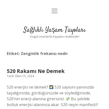
menüyü
Anasayfa
aç
Gizlilik Politikası
Sağlıklı Yaşam Tüyoları
Yasal Uyarı
Doğal önerilerle hayatını renklendir!
Hakkımızda
Etiket:
Zenginlik frekansı nedir
520 Rakamı Ne Demek
Tarih: Ekim 15, 2024
520 enerjisi ne demek?
520 sayısını yanınızda
taşıdığınızda, gördüğünüzde ve söylediğinizde,
520’nin enerji alanına girersiniz.
Bu şekilde
bolluk enerjisi alanınıza akar. 520 neyin manifesti?