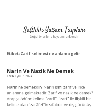
menüyü
Anasayfa
aç
Gizlilik Politikası
Sağlıklı Yaşam Tüyoları
Yasal Uyarı
Doğal önerilerle hayatını renklendir!
Hakkımızda
Etiket:
Zarif kelimesi ne anlama gelir
Narin Ve Nazik Ne Demek
Tarih: Eylül 7, 2024
Narin ne demekdir? Narin ismi zarif ve ince
anlamına gelmektedir. Zarif ve nazik ne demek?
Arapça ödünç kelime “zarîf”, “zarf” ile ilişkili bir
kelime olan “zarâfet”in sıfatıdır ve dış görünüş