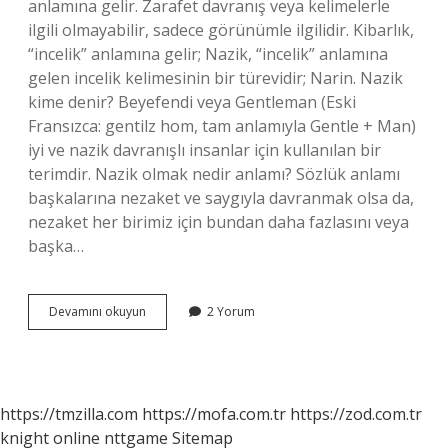
anlamına gelir. Zarafet davranış veya kelimelerle
ilgili olmayabilir, sadece görünümle ilgilidir. Kibarlık,
“incelik” anlamına gelir; Nazik, “incelik” anlamına
gelen incelik kelimesinin bir türevidir; Narin. Nazik
kime denir? Beyefendi veya Gentleman (Eski
Fransızca: gentilz hom, tam anlamıyla Gentle + Man)
iyi ve nazik davranışlı insanlar için kullanılan bir
terimdir. Nazik olmak nedir anlamı? Sözlük anlamı
başkalarına nezaket ve saygıyla davranmak olsa da,
nezaket her birimiz için bundan daha fazlasını veya
başka…
Narin
Devamını okuyun
2 Yorum
Ve
Nazik
Ne
Demek
https://tmzilla.com
https://mofa.com.tr
https://zod.com.tr
knight online
nttgame
Sitemap