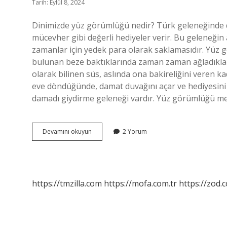
Tarih: Eylül 8, 2024
Dinimizde yüz görümlüğü nedir? Türk geleneğinde d
mücevher gibi değerli hediyeler verir. Bu geleneğin a
zamanlar için yedek para olarak saklamasıdır. Yüz g
bulunan beze baktıklarında zaman zaman ağladıkları
olarak bilinen süs, aslında ona bakireliğini veren 
eve döndüğünde, damat duvağını açar ve hediyesini
damadı giydirme geleneği vardır. Yüz görümlüğü 
Yüz
Devamını okuyun
2 Yorum
Görümlüğünü
Kim
Takar
https://tmzilla.com
https://mofa.com.tr
https://zod.