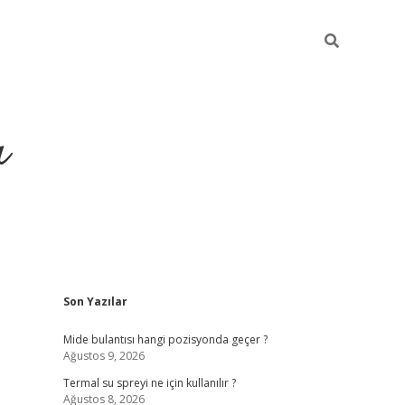
ı
Sidebar
Son Yazılar
vdcasino
Mide bulantısı hangi pozisyonda geçer ?
Ağustos 9, 2026
Termal su spreyi ne için kullanılır ?
Ağustos 8, 2026