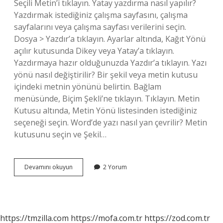
Seçili Metin’i tıklayın. Yatay yazdırma nasıl yapılır?
Yazdırmak istediğiniz çalışma sayfasını, çalışma
sayfalarını veya çalışma sayfası verilerini seçin.
Dosya > Yazdır’a tıklayın. Ayarlar altında, Kağıt Yönü
açılır kutusunda Dikey veya Yatay’a tıklayın.
Yazdırmaya hazır olduğunuzda Yazdır’a tıklayın. Yazı
yönü nasıl değiştirilir? Bir şekil veya metin kutusu
içindeki metnin yönünü belirtin. Bağlam
menüsünde, Biçim Şekli’ne tıklayın. Tıklayın. Metin
Kutusu altında, Metin Yönü listesinden istediğiniz
seçeneği seçin. Word’de yazı nasıl yan çevrilir? Metin
kutusunu seçin ve Şekil…
Yatay
Devamını okuyun
2 Yorum
Yazı
Nasıl
Yapılır
https://tmzilla.com
https://mofa.com.tr
https://zod.com.tr