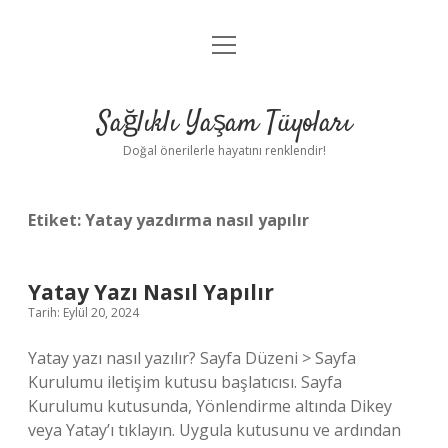
menüyü
Anasayfa
aç
Gizlilik Politikası
Sağlıklı Yaşam Tüyoları
Yasal Uyarı
Doğal önerilerle hayatını renklendir!
Hakkımızda
Etiket:
Yatay yazdırma nasıl yapılır
Yatay Yazı Nasıl Yapılır
Tarih: Eylül 20, 2024
Yatay yazı nasıl yazılır? Sayfa Düzeni > Sayfa
Kurulumu iletişim kutusu başlatıcısı. Sayfa
Kurulumu kutusunda, Yönlendirme altında Dikey
veya Yatay’ı tıklayın. Uygula kutusunu ve ardından