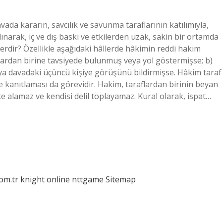
avada kararın, savcılık ve savunma taraflarının katılımıyla,
lınarak, iç ve dış baskı ve etkilerden uzak, sakin bir ortamda
erdir? Özellikle aşağıdaki hâllerde hâkimin reddi hakim
lardan birine tavsiyede bulunmuş veya yol göstermişse; b)
ya davadaki üçüncü kişiye görüşünü bildirmişse. Hâkim taraf
 kanıtlaması da görevidir. Hakim, taraflardan birinin beyan
e alamaz ve kendisi delil toplayamaz. Kural olarak, ispat…
com.tr
knight online
nttgame
Sitemap