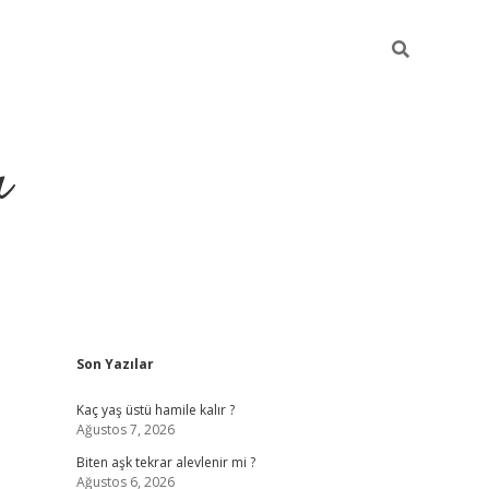
ı
Sidebar
Son Yazılar
vdcasino 
Kaç yaş üstü hamile kalır ?
Ağustos 7, 2026
Biten aşk tekrar alevlenir mi ?
Ağustos 6, 2026