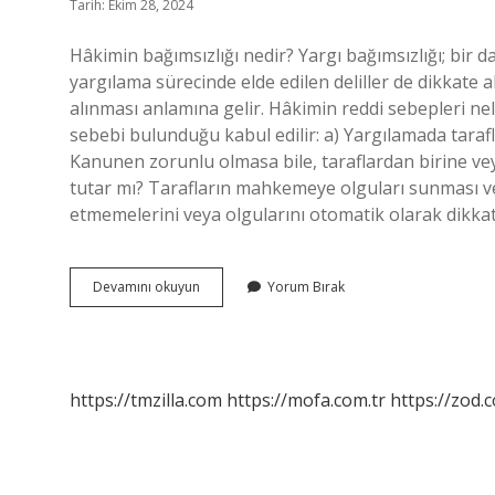
Tarih: Ekim 28, 2024
Hâkimin bağımsızlığı nedir? Yargı bağımsızlığı; bir d
yargılama sürecinde elde edilen deliller de dikkate a
alınması anlamına gelir. Hâkimin reddi sebepleri nel
sebebi bulunduğu kabul edilir: a) Yargılamada taraf
Kanunen zorunlu olmasa bile, taraflardan birine ve
tutar mı? Tarafların mahkemeye olguları sunması ve
etmemelerini veya olgularını otomatik olarak dikkat
Hakimin
Devamını okuyun
Yorum Bırak
Tarafsızlığı
Ne
Demek
https://tmzilla.com
https://mofa.com.tr
https://zod.