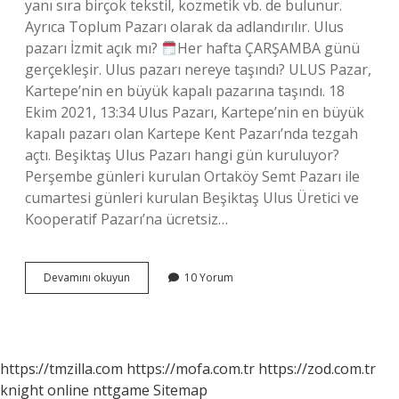
yanı sıra birçok tekstil, kozmetik vb. de bulunur.
Ayrıca Toplum Pazarı olarak da adlandırılır. Ulus
pazarı İzmit açık mı?
Her hafta ÇARŞAMBA günü
gerçekleşir. Ulus pazarı nereye taşındı? ULUS Pazar,
Kartepe’nin en büyük kapalı pazarına taşındı. 18
Ekim 2021, 13:34 Ulus Pazarı, Kartepe’nin en büyük
kapalı pazarı olan Kartepe Kent Pazarı’nda tezgah
açtı. Beşiktaş Ulus Pazarı hangi gün kuruluyor?
Perşembe günleri kurulan Ortaköy Semt Pazarı ile
cumartesi günleri kurulan Beşiktaş Ulus Üretici ve
Kooperatif Pazarı’na ücretsiz…
Ulus
Devamını okuyun
10 Yorum
Sosyete
Pazarı
Ne
Zaman
Açılacak
https://tmzilla.com
https://mofa.com.tr
https://zod.com.tr
knight online
nttgame
Sitemap