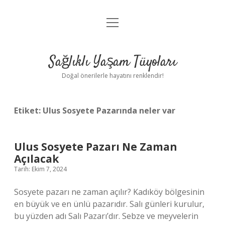
menüyü
Anasayfa
aç
Gizlilik Politikası
Sağlıklı Yaşam Tüyoları
Yasal Uyarı
Doğal önerilerle hayatını renklendir!
Hakkımızda
Etiket:
Ulus Sosyete Pazarında neler var
Ulus Sosyete Pazarı Ne Zaman
Açılacak
Tarih: Ekim 7, 2024
Sosyete pazarı ne zaman açılır? Kadıköy bölgesinin
en büyük ve en ünlü pazarıdır. Salı günleri kurulur,
bu yüzden adı Salı Pazarı’dır. Sebze ve meyvelerin