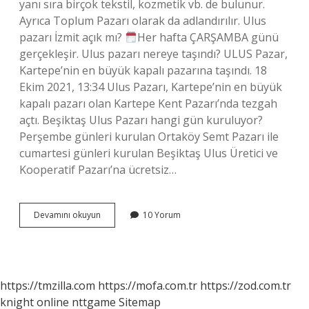
yanı sıra birçok tekstil, kozmetik vb. de bulunur.
Ayrıca Toplum Pazarı olarak da adlandırılır. Ulus
pazarı İzmit açık mı?
Her hafta ÇARŞAMBA günü
gerçekleşir. Ulus pazarı nereye taşındı? ULUS Pazar,
Kartepe’nin en büyük kapalı pazarına taşındı. 18
Ekim 2021, 13:34 Ulus Pazarı, Kartepe’nin en büyük
kapalı pazarı olan Kartepe Kent Pazarı’nda tezgah
açtı. Beşiktaş Ulus Pazarı hangi gün kuruluyor?
Perşembe günleri kurulan Ortaköy Semt Pazarı ile
cumartesi günleri kurulan Beşiktaş Ulus Üretici ve
Kooperatif Pazarı’na ücretsiz…
Ulus
Devamını okuyun
10 Yorum
Sosyete
Pazarı
Ne
Zaman
Açılacak
https://tmzilla.com
https://mofa.com.tr
https://zod.com.tr
knight online
nttgame
Sitemap