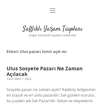
menüyü
Anasayfa
aç
Gizlilik Politikası
Sağlıklı Yaşam Tüyoları
Yasal Uyarı
Doğal önerilerle hayatını renklendir!
Hakkımızda
Etiket:
Ulus pazarı İzmit açık mı
Ulus Sosyete Pazarı Ne Zaman
Açılacak
Tarih: Ekim 7, 2024
Sosyete pazarı ne zaman açılır? Kadıköy bölgesinin
en büyük ve en ünlü pazarıdır. Salı günleri kurulur,
bu yüzden adı Salı Pazarı’dır. Sebze ve meyvelerin