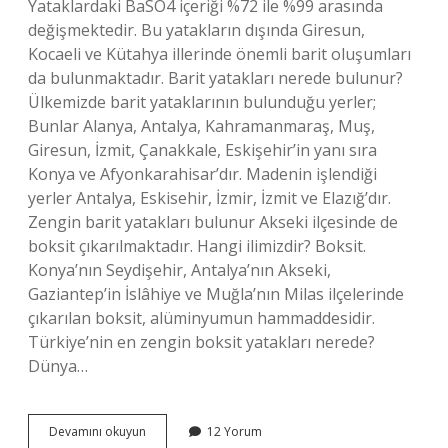
Yataklardaki BaSO4 içeriği %72 ile %99 arasında
değişmektedir. Bu yatakların dışında Giresun,
Kocaeli ve Kütahya illerinde önemli barit oluşumları
da bulunmaktadır. Barit yatakları nerede bulunur?
Ülkemizde barit yataklarının bulunduğu yerler;
Bunlar Alanya, Antalya, Kahramanmaraş, Muş,
Giresun, İzmit, Çanakkale, Eskişehir’in yanı sıra
Konya ve Afyonkarahisar’dır. Madenin işlendiği
yerler Antalya, Eskisehir, İzmir, İzmit ve Elazığ’dır.
Zengin barit yatakları bulunur Akseki ilçesinde de
boksit çıkarılmaktadır. Hangi ilimizdir? Boksit.
Konya’nın Seydişehir, Antalya’nın Akseki,
Gaziantep’in İslâhiye ve Muğla’nın Milas ilçelerinde
çıkarılan boksit, alüminyumun hammaddesidir.
Türkiye’nin en zengin boksit yatakları nerede?
Dünya…
Antalyada
Devamını okuyun
12 Yorum