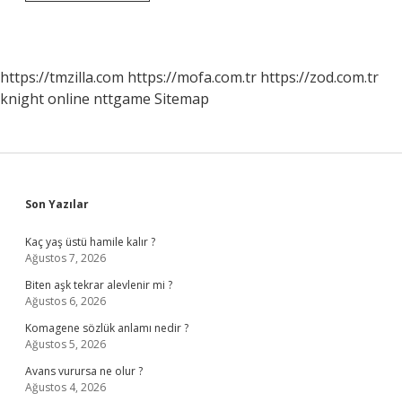
Zengin
Barit
Yatakları
Bulunur
Mu
https://tmzilla.com
https://mofa.com.tr
https://zod.com.tr
knight online
nttgame
Sitemap
Sidebar
Son Yazılar
Kaç yaş üstü hamile kalır ?
Ağustos 7, 2026
Biten aşk tekrar alevlenir mi ?
Ağustos 6, 2026
Komagene sözlük anlamı nedir ?
Ağustos 5, 2026
Avans vurursa ne olur ?
Ağustos 4, 2026