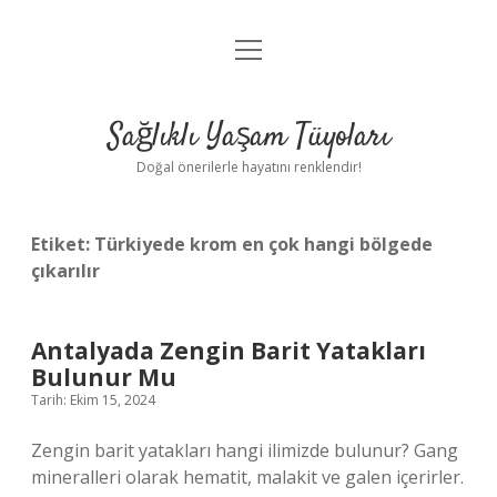
menüyü
Anasayfa
aç
Gizlilik Politikası
Sağlıklı Yaşam Tüyoları
Yasal Uyarı
Doğal önerilerle hayatını renklendir!
Hakkımızda
Etiket:
Türkiyede krom en çok hangi bölgede
çıkarılır
Antalyada Zengin Barit Yatakları
Bulunur Mu
Tarih: Ekim 15, 2024
Zengin barit yatakları hangi ilimizde bulunur? Gang
mineralleri olarak hematit, malakit ve galen içerirler.