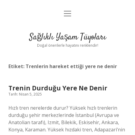
menüyü
Anasayfa
aç
Gizlilik Politikası
Sağlıklı Yaşam Tüyoları
Yasal Uyarı
Doğal önerilerle hayatını renklendir!
Hakkımızda
Etiket:
Trenlerin hareket ettiği yere ne denir
Trenin Durduğu Yere Ne Denir
Tarih: Nisan 5, 2025
Hızlı tren nerelerde durur? Yüksek hızlı trenlerin
durduğu şehir merkezlerinde İstanbul (Avrupa ve
Anatolian tarafı), Izmit, Bilekik, Eskisehir, Ankara,
Konya, Karaman. Yüksek hızdaki tren, Adapazari’nin