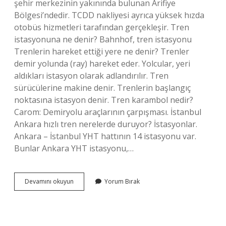
şehir merkezinin yakınında bulunan Arifiye
Bölgesi’ndedir. TCDD nakliyesi ayrıca yüksek hızda
otobüs hizmetleri tarafından gerçekleşir. Tren
istasyonuna ne denir? Bahnhof, tren istasyonu
Trenlerin hareket ettiği yere ne denir? Trenler
demir yolunda (ray) hareket eder. Yolcular, yeri
aldıkları istasyon olarak adlandırılır. Tren
sürücülerine makine denir. Trenlerin başlangıç ​​
noktasına istasyon denir. Tren karambol nedir?
Carom: Demiryolu araçlarının çarpışması. İstanbul
Ankara hızlı tren nerelerde duruyor? İstasyonlar.
Ankara – İstanbul YHT hattının 14 istasyonu var.
Bunlar Ankara YHT istasyonu,…
Trenin
Devamını okuyun
Yorum Bırak
Durduğu
Yere
Ne
Denir