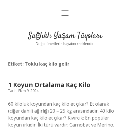
menüyü
Anasayfa
aç
Gizlilik Politikası
Sağlıklı Yaşam Tüyoları
Yasal Uyarı
Doğal önerilerle hayatını renklendir!
Hakkımızda
Etiket:
Toklu kaç kilo gelir
1 Koyun Ortalama Kaç Kilo
Tarih: Ekim 9, 2024
60 kiloluk koyundan kaç kilo et çıkar? Et olarak
(ciğer dahil) ağırlığı 20 – 25 kg arasındadır. 40 kilo
koyundan kaç kilo et çıkar? Kıvırcık: En popüler
koyun ırkıdır. İki türü vardır: Carnobat ve Merino.