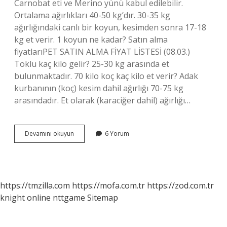
Carnobat eti ve Merino yünü kabul edilebilir.
Ortalama ağırlıkları 40-50 kg’dır. 30-35 kg
ağırlığındaki canlı bir koyun, kesimden sonra 17-18
kg et verir. 1 koyun ne kadar? Satın alma
fiyatlarıPET SATIN ALMA FİYAT LİSTESİ (08.03.)
Toklu kaç kilo gelir? 25-30 kg arasında et
bulunmaktadır. 70 kilo koç kaç kilo et verir? Adak
kurbanının (koç) kesim dahil ağırlığı 70-75 kg
arasındadır. Et olarak (karaciğer dahil) ağırlığı…
1
Devamını okuyun
6 Yorum
Koyun
Ortalama
Kaç
Kilo
https://tmzilla.com
https://mofa.com.tr
https://zod.com.tr
knight online
nttgame
Sitemap