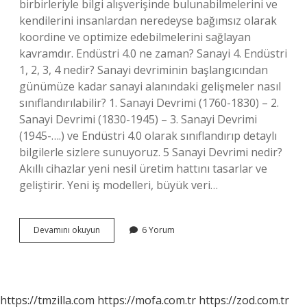
birbirleriyle bilgi alışverişinde bulunabilmelerini ve
kendilerini insanlardan neredeyse bağımsız olarak
koordine ve optimize edebilmelerini sağlayan
kavramdır. Endüstri 4.0 ne zaman? Sanayi 4. Endüstri
1, 2, 3, 4 nedir? Sanayi devriminin başlangıcından
günümüze kadar sanayi alanındaki gelişmeler nasıl
sınıflandırılabilir? 1. Sanayi Devrimi (1760-1830) – 2.
Sanayi Devrimi (1830-1945) – 3. Sanayi Devrimi
(1945-….) ve Endüstri 4.0 olarak sınıflandırıp detaylı
bilgilerle sizlere sunuyoruz. 5 Sanayi Devrimi nedir?
Akıllı cihazlar yeni nesil üretim hattını tasarlar ve
geliştirir. Yeni iş modelleri, büyük veri…
4
Devamını okuyun
6 Yorum
Sanayi
Devrimi
Hangi
Yıl
https://tmzilla.com
https://mofa.com.tr
https://zod.com.tr