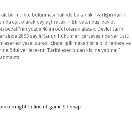
ait bir mülkte bulunması halinde bakanlık, “varlığın varlık
sında eşit olarak paylaştıracak. * Bir vatandaş, devlet
len bedeli”nin yüzde 40’ını ödül olarak alacak. Devlet tarihi
çerisinde 2863 sayılı Kanun hükümleri çerçevesinde yer üstü,
ihi eserleri yasal süresi içinde ilgili makamlara bildirenlere ve
ne ödül verilecektir. Tarihi eser bulan kişi ne yapmalı?
ullanmakta…
com.tr
knight online
nttgame
Sitemap