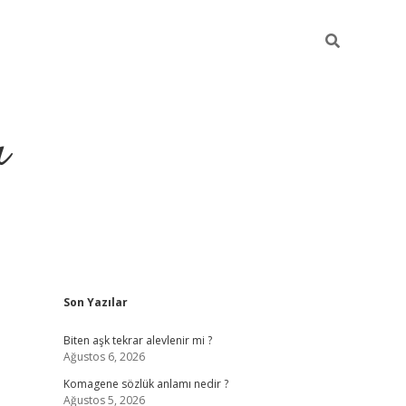
ı
Sidebar
Son Yazılar
vdcasino giriş
Biten aşk tekrar alevlenir mi ?
Ağustos 6, 2026
Komagene sözlük anlamı nedir ?
Ağustos 5, 2026