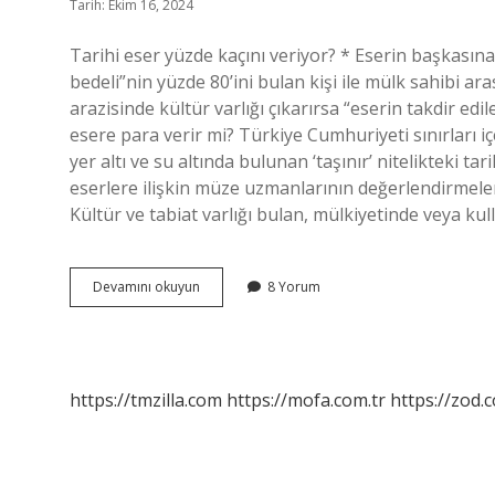
Tarih: Ekim 16, 2024
Tarihi eser yüzde kaçını veriyor? * Eserin başkasına 
bedeli”nin yüzde 80’ini bulan kişi ile mülk sahibi ara
arazisinde kültür varlığı çıkarırsa “eserin takdir edi
esere para verir mi? Türkiye Cumhuriyeti sınırları i
yer altı ve su altında bulunan ‘taşınır’ nitelikteki tar
eserlere ilişkin müze uzmanlarının değerlendirmeleri
Kültür ve tabiat varlığı bulan, mülkiyetinde veya k
Arsada
Devamını okuyun
8 Yorum
Tarihi
Eser
Çıkarsa
Ne
Olur
https://tmzilla.com
https://mofa.com.tr
https://zod.