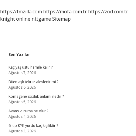
Ne
Anlama
https://tmzilla.com
https://mofa.com.tr
https://zod.com.tr
Gelir
knight online
nttgame
Sitemap
Sidebar
Son Yazılar
Kaç yaş üstü hamile kalır ?
Ağustos 7, 2026
Biten aşk tekrar alevlenir mi ?
Ağustos 6, 2026
Komagene sözlük anlamı nedir ?
Ağustos 5, 2026
Avans vurursa ne olur ?
Ağustos 4, 2026
6. tip KYK yurdu kaç kişiliktir ?
Ağustos 3, 2026