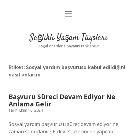
menüyü
Anasayfa
aç
Gizlilik Politikası
Sağlıklı Yaşam Tüyoları
Yasal Uyarı
Doğal önerilerle hayatını renklendir!
Hakkımızda
Etiket:
Sosyal yardım başvurusu kabul edildiğini
nasıl anlarım
Başvuru Süreci Devam Ediyor Ne
Anlama Gelir
Tarih: Ekim 16, 2024
Sosyal yardım başvurusu süreç devam ediyor ne
zaman sonuçlanır? E-devlet üzerinden yapılan