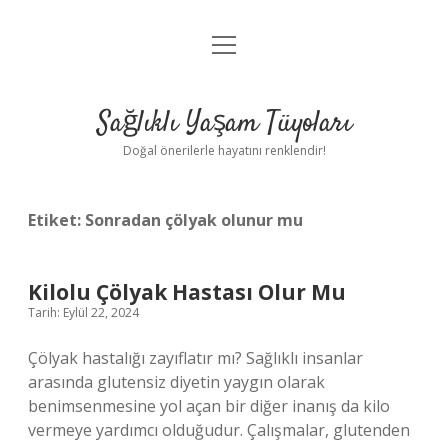
menüyü
Anasayfa
aç
Gizlilik Politikası
Sağlıklı Yaşam Tüyoları
Yasal Uyarı
Doğal önerilerle hayatını renklendir!
Hakkımızda
Etiket:
Sonradan çölyak olunur mu
Kilolu Çölyak Hastası Olur Mu
Tarih: Eylül 22, 2024
Çölyak hastalığı zayıflatır mı? Sağlıklı insanlar
arasında glutensiz diyetin yaygın olarak
benimsenmesine yol açan bir diğer inanış da kilo
vermeye yardımcı olduğudur. Çalışmalar, glutenden