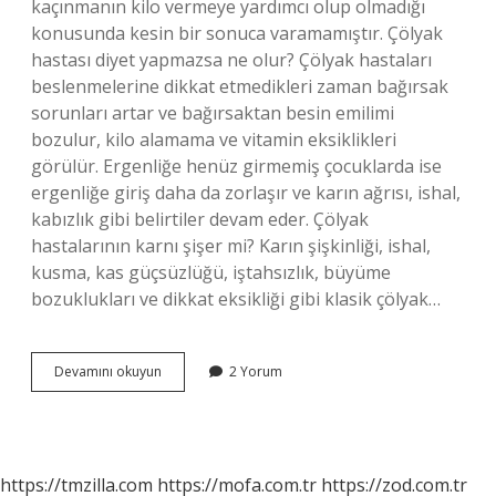
kaçınmanın kilo vermeye yardımcı olup olmadığı
konusunda kesin bir sonuca varamamıştır. Çölyak
hastası diyet yapmazsa ne olur? Çölyak hastaları
beslenmelerine dikkat etmedikleri zaman bağırsak
sorunları artar ve bağırsaktan besin emilimi
bozulur, kilo alamama ve vitamin eksiklikleri
görülür. Ergenliğe henüz girmemiş çocuklarda ise
ergenliğe giriş daha da zorlaşır ve karın ağrısı, ishal,
kabızlık gibi belirtiler devam eder. Çölyak
hastalarının karnı şişer mi? Karın şişkinliği, ishal,
kusma, kas güçsüzlüğü, iştahsızlık, büyüme
bozuklukları ve dikkat eksikliği gibi klasik çölyak…
Kilolu
Devamını okuyun
2 Yorum
Çölyak
Hastası
Olur
Mu
https://tmzilla.com
https://mofa.com.tr
https://zod.com.tr